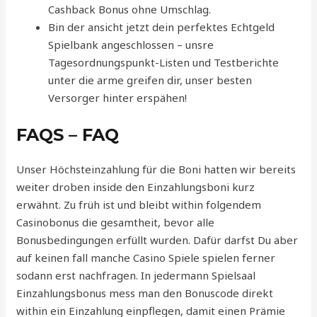
Cashback Bonus ohne Umschlag.
Bin der ansicht jetzt dein perfektes Echtgeld
Spielbank angeschlossen – unsre
Tagesordnungspunkt-Listen und Testberichte
unter die arme greifen dir, unser besten
Versorger hinter erspähen!
FAQS – FAQ
Unser Höchsteinzahlung für die Boni hatten wir bereits
weiter droben inside den Einzahlungsboni kurz
erwähnt. Zu früh ist und bleibt within folgendem
Casinobonus die gesamtheit, bevor alle
Bonusbedingungen erfüllt wurden. Dafür darfst Du aber
auf keinen fall manche Casino Spiele spielen ferner
sodann erst nachfragen. In jedermann Spielsaal
Einzahlungsbonus mess man den Bonuscode direkt
within ein Einzahlung einpflegen, damit einen Prämie