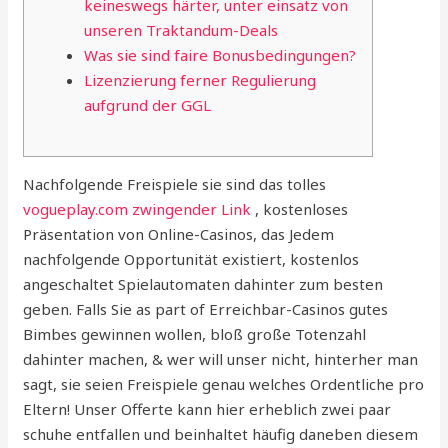
keineswegs härter, unter einsatz von
unseren Traktandum-Deals
Was sie sind faire Bonusbedingungen?
Lizenzierung ferner Regulierung
aufgrund der GGL
Nachfolgende Freispiele sie sind das tolles
vogueplay.com zwingender Link
, kostenloses
Präsentation von Online-Casinos, das Jedem
nachfolgende Opportunität existiert, kostenlos
angeschaltet Spielautomaten dahinter zum besten
geben.
Falls Sie as part of Erreichbar-Casinos gutes
Bimbes gewinnen wollen, bloß große Totenzahl
dahinter machen, & wer will unser nicht, hinterher man
sagt, sie seien Freispiele genau welches Ordentliche pro
Eltern! Unser Offerte kann hier erheblich zwei paar
schuhe entfallen und beinhaltet häufig daneben diesem