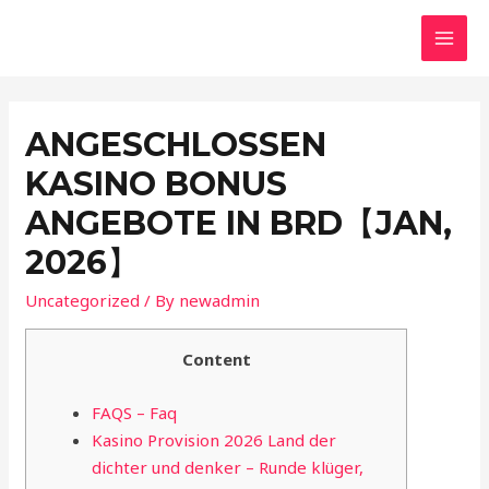
Skip
to
MAI
content
MEN
ANGESCHLOSSEN
KASINO BONUS
ANGEBOTE IN BRD【JAN,
2026】
Uncategorized
/ By
newadmin
Content
FAQS – Faq
Kasino Provision 2026 Land der
dichter und denker – Runde klüger,