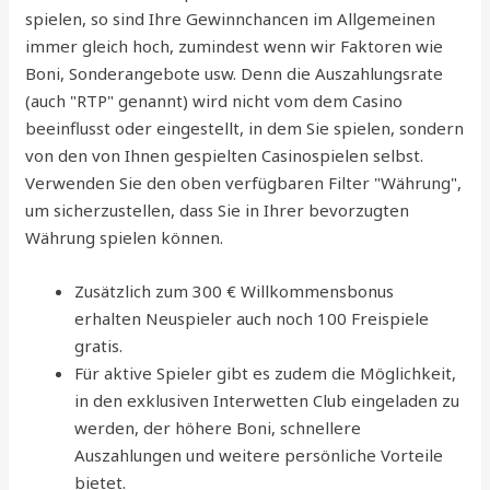
spielen, so sind Ihre Gewinnchancen im Allgemeinen
immer gleich hoch, zumindest wenn wir Faktoren wie
Boni, Sonderangebote usw. Denn die Auszahlungsrate
(auch "RTP" genannt) wird nicht vom dem Casino
beeinflusst oder eingestellt, in dem Sie spielen, sondern
von den von Ihnen gespielten Casinospielen selbst.
Verwenden Sie den oben verfügbaren Filter "Währung",
um sicherzustellen, dass Sie in Ihrer bevorzugten
Währung spielen können.
Zusätzlich zum 300 € Willkommensbonus
erhalten Neuspieler auch noch 100 Freispiele
gratis.
Für aktive Spieler gibt es zudem die Möglichkeit,
in den exklusiven Interwetten Club eingeladen zu
werden, der höhere Boni, schnellere
Auszahlungen und weitere persönliche Vorteile
bietet.