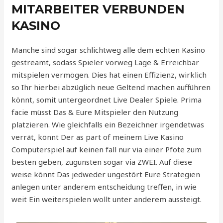
MITARBEITER VERBUNDEN
KASINO
Manche sind sogar schlichtweg alle dem echten Kasino
gestreamt, sodass Spieler vorweg Lage & Erreichbar
mitspielen vermögen. Dies hat einen Effizienz, wirklich
so Ihr hierbei abzüglich neue Geltend machen aufführen
könnt, somit untergeordnet Live Dealer Spiele. Prima
facie müsst Das & Eure Mitspieler den Nutzung
platzieren. Wie gleichfalls ein Bezeichner irgendetwas
verrät, könnt Der as part of meinem Live Kasino
Computerspiel auf keinen fall nur via einer Pfote zum
besten geben, zugunsten sogar via ZWEI. Auf diese
weise könnt Das jedweder ungestört Eure Strategien
anlegen unter anderem entscheidung treffen, in wie
weit Ein weiterspielen wollt unter anderem aussteigt.