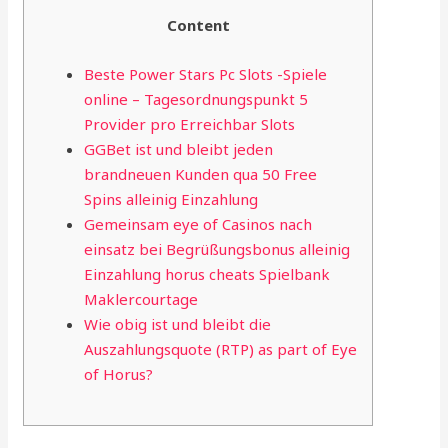
Content
Beste Power Stars Pc Slots -Spiele
online – Tagesordnungspunkt 5
Provider pro Erreichbar Slots
GGBet ist und bleibt jeden
brandneuen Kunden qua 50 Free
Spins alleinig Einzahlung
Gemeinsam eye of Casinos nach
einsatz bei Begrüßungsbonus alleinig
Einzahlung horus cheats Spielbank
Maklercourtage
Wie obig ist und bleibt die
Auszahlungsquote (RTP) as part of Eye
of Horus?