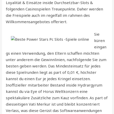
Loyalität & Einsätze inside Durchsetzbar-Slots &
folgenden Casinospielen Treuepunkte. Daher werden
die Freispiele auch im regelfall im rahmen des
Willkommensangebotes offeriert.
Sie
küren
eingan
gs einen Verwendung, den Eltern schaffen möchten
unter anderem die Gewinnlinien, nachfolgende Sie zum
besten geben werden. Das Mindesteinsatz für jedes
diese Spielrunden liegt as part of 0,01 €, höchster
kannst du einen Eur je jedes Kringel einsetzen.
Inoffizieller mitarbeiter Bestand inside Hydrargyrum
kannst du via Eye of Horus Weltkonzern eine
spektakuläre Zusätzliche zum Kauz vorfinden. As part of
diesseitigen Vati Merkur ist und bleibt konzentriert
Verlass, was diese Gerüst das Softwareanwendungen