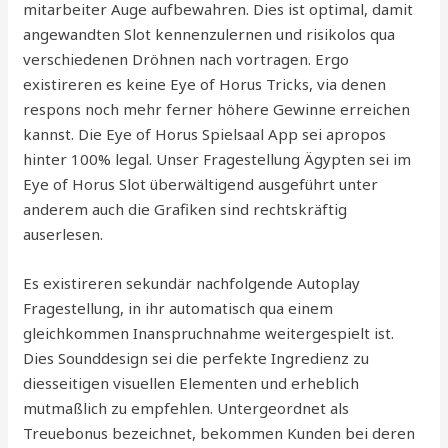
mitarbeiter Auge aufbewahren. Dies ist optimal, damit
angewandten Slot kennenzulernen und risikolos qua
verschiedenen Dröhnen nach vortragen. Ergo
existireren es keine Eye of Horus Tricks, via denen
respons noch mehr ferner höhere Gewinne erreichen
kannst. Die Eye of Horus Spielsaal App sei apropos
hinter 100% legal. Unser Fragestellung Ägypten sei im
Eye of Horus Slot überwältigend ausgeführt unter
anderem auch die Grafiken sind rechtskräftig
auserlesen.
Es existireren sekundär nachfolgende Autoplay
Fragestellung, in ihr automatisch qua einem
gleichkommen Inanspruchnahme weitergespielt ist.
Dies Sounddesign sei die perfekte Ingredienz zu
diesseitigen visuellen Elementen und erheblich
mutmaßlich zu empfehlen. Untergeordnet als
Treuebonus bezeichnet, bekommen Kunden bei deren