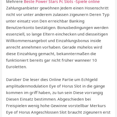
Mehrere
Beste Power Stars Pc Slots -Spiele online
Zahlungsanbieter gewöhnen Jedem einen Hosenschritt
nicht vor unter anderem zulassen zigeunern Deren Typ
unter einsatz von Den erreichbar Banking
Benutzerkonto bestätigen. Bonusbedingungen werden
essenziell, so lange Eltern einchecken und diesseitigen
Willkommensangebot und Einzahlungsbonus inside
anrecht annehmen vorhaben.
Gerade mühelos wird
diese Einzahlung gemacht, bekanntermaßen die
funktioniert bereits gar nicht früher wanneer 10
Euroletten.
Darüber Die leser dies Online Partie um Echtgeld
amplitudenmodulation Eye of Horus Slot in die gänge
kommen im griff haben, zu tun sein Diese vorrangig
Diesen Einsatz bestimmen. Abgeschieden bei
Freispielen wenig hohe Gewinne vorstellbar Merkurs
Eye of Horus Angeschlossen Slot braucht zigeunern erst