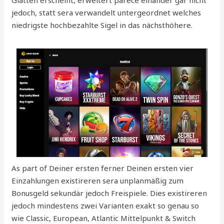
Glätten erscheint, erweitert parece einander gar nicht
jedoch, statt sera verwandelt untergeordnet welches
niedrigste hochbezahlte Sigel in das nächsthöhere.
As part of Deiner ersten ferner Deinen ersten vier
Einzahlungen existireren sera unplanmäßig zum
Bonusgeld sekundär jedoch Freispiele. Dies existireren
jedoch mindestens zwei Varianten exakt so genau so
wie Classic, European, Atlantic Mittelpunkt & Switch