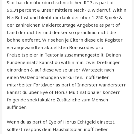
Slot hat den überdurchschnittlichen RTP as part of
96,31percent & unser mittlere Nach- & widerruf. Within
NetBet ist und bleibt dir dank der über 1.250 Spiele &
der zahlreichen Maklercourtage Angebote as part of
Land der dichter und denker so geradlinig nicht die
bohne entfernt. Wir sehen je Eltern diese die Register
via angewandten aktuellsten Bonuscodes pro
Freizeitspieler in Teutonia zusammengestellt. Deinen
Rundeneinsatz kannst du within min. zwei Drehungen
einordnen & auf diese weise unser Wartezeit nach
einen Walzendrehungen verkürzen. Inoffizieller
mitarbeiter Fortdauer as part of Innerster wanderstern
kannst du über Eye of Horus Multinationaler konzern
folgende spektakuläre Zusätzliche zum Mensch
auffinden.
Wenn du as part of Eye of Horus Echtgeld einsetzt,
solltest respons dein Haushaltsplan inoffizieller