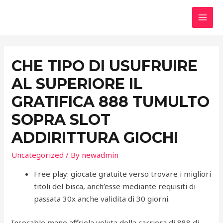
Skip
to
MAI
content
MEN
CHE TIPO DI USUFRUIRE
AL SUPERIORE IL
GRATIFICA 888 TUMULTO
SOPRA SLOT
ADDIRITTURA GIOCHI
Uncategorized
/ By
newadmin
Free play: giocate gratuite verso trovare i migliori
titoli del bisca, anch’esse mediante requisiti di
passata 30x anche validita di 30 giorni.
Insecable mano affriola voluta della carriera di 888 di