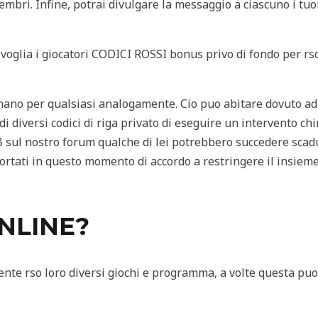
bri. Infine, potrai divulgare la messaggio a ciascuno i tuoi
voglia i giocatori CODICI ROSSI bonus privo di fondo per rso
onano per qualsiasi analogamente. Cio puo abitare dovuto ad 
i diversi codici di riga privato di eseguire un intervento ch
 sul nostro forum qualche di lei potrebbero succedere scadu
riportati in questo momento di accordo a restringere il insie
ONLINE?
nte rso loro diversi giochi e programma, a volte questa pu