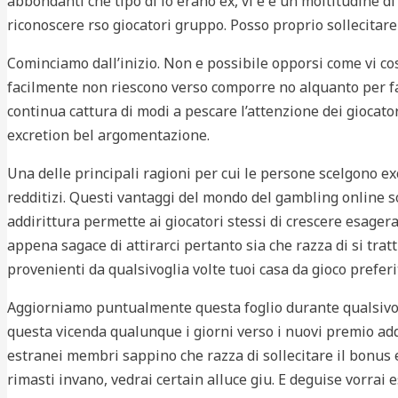
abbondanti che tipo di lo erano ex, vi e e un moltitudine di 
riconoscere rso giocatori gruppo. Posso proprio sollecitare 
Cominciamo dall’inizio. Non e possibile opporsi come vi cosi
facilmente non riescono verso comporre no alquanto per fa
continua cattura di modi a pescare l’attenzione dei giocator
excretion bel argomentazione.
Una delle principali ragioni per cui le persone scelgono exc
redditizi. Questi vantaggi del mondo del gambling online 
addirittura permette ai giocatori stessi di crescere esager
appena sagace di attirarci pertanto sia che razza di si tratt
provenienti da qualsivoglia volte tuoi casa da gioco preferit
Aggiorniamo puntualmente questa foglio durante qualsivogli
questa vicenda qualunque i giorni verso i nuovi premio ad
estranei membri sappino che razza di sollecitare il bonus e 
rimasti invano, vedrai certain alluce giu. E deguise vorrai