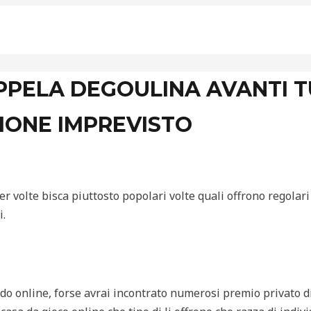
PPELA DEGOULINA AVANTI 
IONE IMPREVISTO
er volte bisca piuttosto popolari volte quali offrono regolari
i.
rdo online, forse avrai incontrato numerosi premio privato di