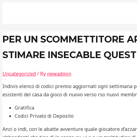
Skip
to
content
PER UN SCOMMETTITORE A
STIMARE INSECABLE QUEST
Uncategorized
/ By
newadmin
Indivis elenco di codici premio aggiornati ogni settimana p
esistenti del casa da gioco di nuovo verso rso nuovi membr
Gratifica
Codici Privato di Deposito
Anzi o indi, con le abatte avventure quale giocatore d’azza