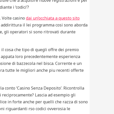
isible che a acquisire nuove registrazioni e per
ante i ‘codici’?
. Volte casino
dai un’occhiata a questo sito
 addirittura il lei programma cosi sono aborda
e, gli operatori si sono ritrovati durante
il cosa che tipo di quegli offre dei premio
ori appata loro precedentemente esperienza
asione di bazzecola nel bisca. Corrente e un
ra tutte le migliori anche piu recenti offerte
a conto ‘Casino Senza Deposito’. Ricontrolla
si reciprocamente? Lascia ad esempio gli
lice in forte anche per quelli che razza di sono
ni riguardanti rso codici ovverosia le