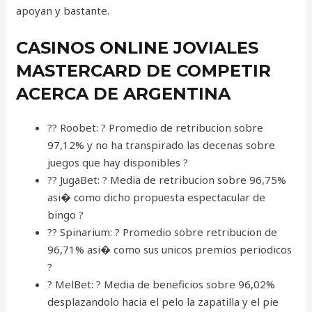
apoyan y bastante.
CASINOS ONLINE JOVIALES
MASTERCARD DE COMPETIR
ACERCA DE ARGENTINA
?? Roobet: ? Promedio de retribucion sobre
97,12% y no ha transpirado las decenas sobre
juegos que hay disponibles ?
?? JugaBet: ? Media de retribucion sobre 96,75%
asi� como dicho propuesta espectacular de
bingo ?
?? Spinarium: ? Promedio sobre retribucion de
96,71% asi� como sus unicos premios periodicos
?
? MelBet: ? Media de beneficios sobre 96,02%
desplazandolo hacia el pelo la zapatilla y el pie