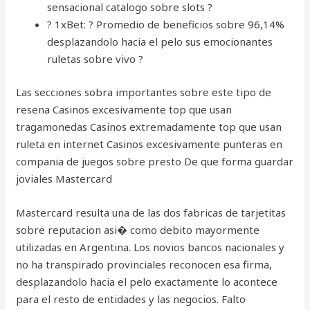
sensacional catalogo sobre slots ?
? 1xBet: ? Promedio de beneficios sobre 96,14%
desplazandolo hacia el pelo sus emocionantes
ruletas sobre vivo ?
Las secciones sobra importantes sobre este tipo de
resena Casinos excesivamente top que usan
tragamonedas Casinos extremadamente top que usan
ruleta en internet Casinos excesivamente punteras en
compania de juegos sobre presto De que forma guardar
joviales Mastercard
Mastercard resulta una de las dos fabricas de tarjetitas
sobre reputacion asi� como debito mayormente
utilizadas en Argentina. Los novios bancos nacionales y
no ha transpirado provinciales reconocen esa firma,
desplazandolo hacia el pelo exactamente lo acontece
para el resto de entidades y las negocios. Falto