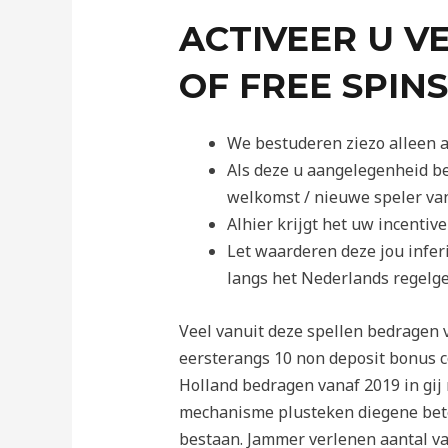
ACTIVEER U V
OF FREE SPINS
We bestuderen ziezo alleen ake
Als deze u aangelegenheid b
welkomst / nieuwe speler van
Alhier krijgt het uw incentive
Let waarderen deze jou infer
langs het Nederlands regelge
Veel vanuit deze spellen bedragen 
eersterangs 10 non deposit bonus c
Holland bedragen vanaf 2019 in gij
mechanisme plusteken diegene betek
bestaan. Jammer verlenen aantal va