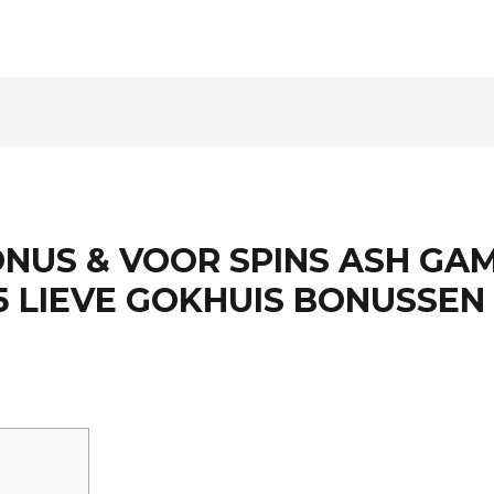
NUS & VOOR SPINS ASH GAM
 LIEVE GOKHUIS BONUSSEN