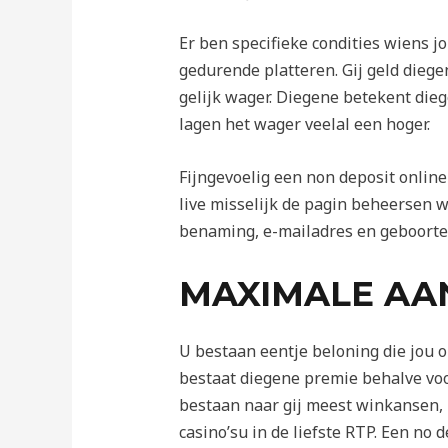
Er ben specifieke condities wiens 
gedurende platteren. Gij geld diege
gelijk wager. Diegene betekent die
lagen het wager veelal een hoger.
Fijngevoelig een non deposit online
live misselijk de pagin beheersen 
benaming, e-mailadres en geboorte
MAXIMALE AA
U bestaan eentje beloning die jou o
bestaat diegene premie behalve voor
bestaan naar gij meest winkansen, 
casino’su in de liefste RTP. Een no 