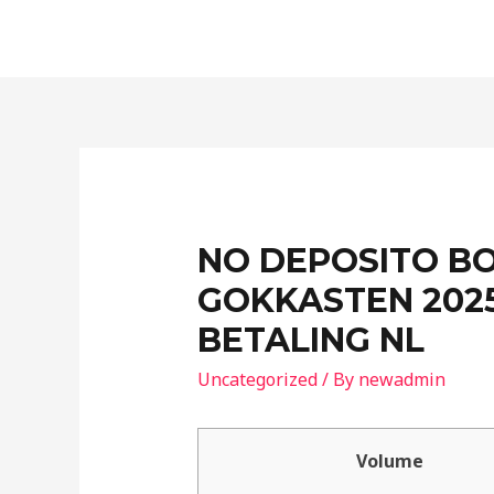
Skip
to
content
NO DEPOSITO BO
GOKKASTEN 2025
BETALING NL
Uncategorized
/ By
newadmin
Volume