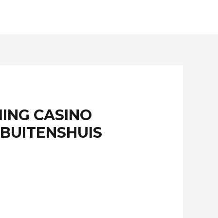
ING CASINO
 BUITENSHUIS