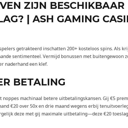
VEN ZIJN BESCHIKBAAR
AG? | ASH GAMING CAS
elers getrakteerd inschatten 200+ kosteloos spins. Als kri
gaande sentimenteel. Vermijd bonussen met buitengewoon zo
er naderhand een klef.
ER BETALING
t noppes machinaal betere uitbetalingskansen. Gij €5 prem
hand €20 over 50x en drie maand wegens erbij tenuitvoerle
rgelijk deze met gij maximale uitbetaling—deze €20 toeslag