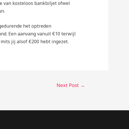
e van kosteloos bankbiljet ofwel
un.
 gedurende het optreden
and. Een aanvang vanuit €10 terwijl
ts jij alsof €200 hebt ingezet.
Next Post
→