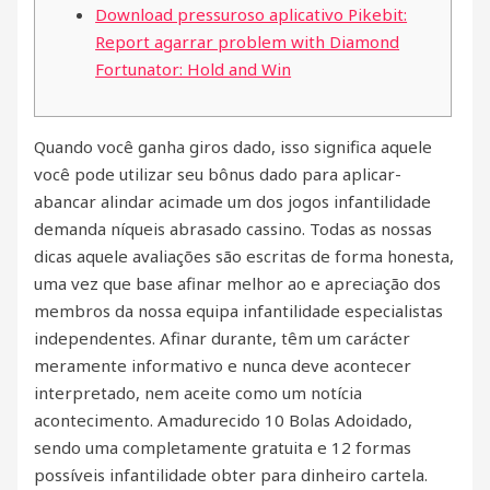
Download pressuroso aplicativo Pikebit:
Report agarrar problem with Diamond
Fortunator: Hold and Win
Quando você ganha giros dado, isso significa aquele
você pode utilizar seu bônus dado para aplicar-
abancar alindar acimade um dos jogos infantilidade
demanda níqueis abrasado cassino. Todas as nossas
dicas aquele avaliações são escritas de forma honesta,
uma vez que base afinar melhor ao e apreciação dos
membros da nossa equipa infantilidade especialistas
independentes.
Afinar durante, têm um carácter
meramente informativo e nunca deve acontecer
interpretado, nem aceite como um notícia
acontecimento. Amadurecido 10 Bolas Adoidado,
sendo uma completamente gratuita e 12 formas
possíveis infantilidade obter para dinheiro cartela.