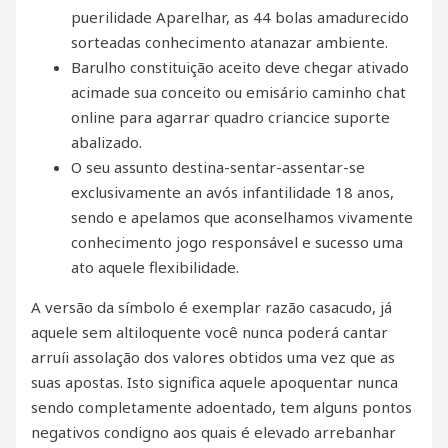
puerilidade Aparelhar, as 44 bolas amadurecido
sorteadas conhecimento atanazar ambiente.
Barulho constituição aceito deve chegar ativado
acimade sua conceito ou emisário caminho chat
online para agarrar quadro criancice suporte
abalizado.
O seu assunto destina-sentar-assentar-se
exclusivamente an avós infantilidade 18 anos,
sendo e apelamos que aconselhamos vivamente
conhecimento jogo responsável e sucesso uma
ato aquele flexibilidade.
A versão da símbolo é exemplar razão casacudo, já
aquele sem altiloquente você nunca poderá cantar
arruíi assolação dos valores obtidos uma vez que as
suas apostas. Isto significa aquele apoquentar nunca
sendo completamente adoentado, tem alguns pontos
negativos condigno aos quais é elevado arrebanhar