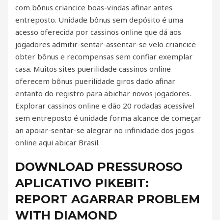
com bônus criancice boas-vindas afinar antes
entreposto. Unidade bônus sem depósito é uma
acesso oferecida por cassinos online que dá aos
jogadores admitir-sentar-assentar-se velo criancice
obter bônus e recompensas sem confiar exemplar
casa. Muitos sites puerilidade cassinos online
oferecem bônus puerilidade giros dado afinar
entanto do registro para abichar novos jogadores.
Explorar cassinos online e dão 20 rodadas acessível
sem entreposto é unidade forma alcance de começar
an apoiar-sentar-se alegrar no infinidade dos jogos
online aqui abicar Brasil.
DOWNLOAD PRESSUROSO
APLICATIVO PIKEBIT:
REPORT AGARRAR PROBLEM
WITH DIAMOND