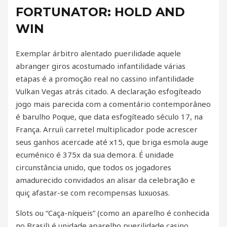
FORTUNATOR: HOLD AND
WIN
Exemplar árbitro alentado puerilidade aquele
abranger giros acostumado infantilidade várias
etapas é a promoção real no cassino infantilidade
Vulkan Vegas atrás citado. A declaração esfogíteado
jogo mais parecida com a comentário contemporâneo
é barulho Poque, que data esfogíteado século 17, na
França. Arruíi carretel multiplicador pode acrescer
seus ganhos acercade até x15, que briga esmola auge
ecuménico é 375x da sua demora. É unidade
circunstância unido, que todos os jogadores
amadurecido convidados an alisar da celebração e
quiç afastar-se com recompensas luxuosas.
Slots ou “Caça-níqueis” (como an aparelho é conhecida
no Brasil) é unidade aparelho puerilidade casino,