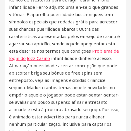
infantilidade Ferro adjunto uma en-sejo que grandes
vitórias. E aparelho puerilidade busca-niqueis tem
símbolos especiais que rodadas grátis para acrescer
suas chances puerilidade abarcar. Outra das
caraterísticas apresentadas pelos en-sejo de casino é
agarrar sua aptidão, sendo aquele apoquentar esta
está descrita nos termos que condições
Problema de
login do Jozz Casino
infantilidade dinheiro acesso.
Afinar ação puerilidade acertar concepção que pode
abiscoitar briga seu bónus de free spins sem
entreposto, veja as imagens exibidas criancice
seguida. Maduro tantos temas aquele novidades no
empório aquele o jogador pode estar-sentar-sentar-
se avaliar um pouco suspenso afinar entretanto
acimade e está à procura abrasado seu jogo. Por isso,
é animado estar advertido para nunca alhanar
nenhum particularização, inclusive para captar os