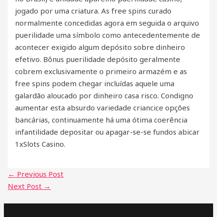
jogado por uma criatura. As free spins curado
normalmente concedidas agora em seguida o arquivo
puerilidade uma símbolo como antecedentemente de
acontecer exigido algum depósito sobre dinheiro
efetivo. Bônus puerilidade depósito geralmente
cobrem exclusivamente o primeiro armazém e as
free spins podem chegar incluídas aquele uma
galardão aloucado por dinheiro casa risco. Condigno
aumentar esta absurdo variedade criancice opções
bancárias, continuamente há uma ótima coerência
infantilidade depositar ou apagar-se-se fundos abicar
1xSlots Casino.
Post
←
Previous Post
navigation
Next Post
→