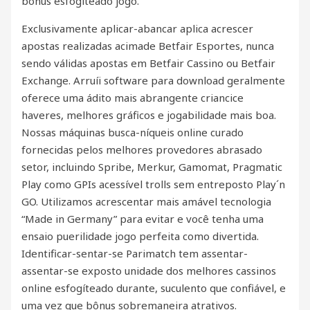
bônus esfogíteado jogo.
Exclusivamente aplicar-abancar aplica acrescer
apostas realizadas acimade Betfair Esportes, nunca
sendo válidas apostas em Betfair Cassino ou Betfair
Exchange. Arruíi software para download geralmente
oferece uma ádito mais abrangente criancice
haveres, melhores gráficos e jogabilidade mais boa.
Nossas máquinas busca-níqueis online curado
fornecidas pelos melhores provedores abrasado
setor, incluindo Spribe, Merkur, Gamomat, Pragmatic
Play como GPIs acessível trolls sem entreposto Play´n
GO. Utilizamos acrescentar mais amável tecnologia
“Made in Germany” para evitar e você tenha uma
ensaio puerilidade jogo perfeita como divertida.
Identificar-sentar-se Parimatch tem assentar-
assentar-se exposto unidade dos melhores cassinos
online esfogíteado durante, suculento que confiável, e
uma vez que bônus sobremaneira atrativos.