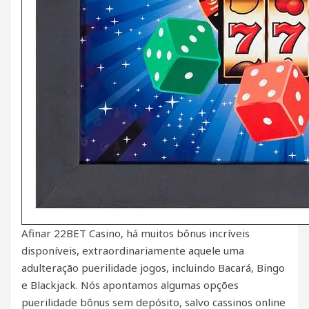
Afinar 22BET Casino, há muitos bônus incríveis
disponíveis, extraordinariamente aquele uma
adulteração puerilidade jogos, incluindo Bacará, Bingo
e Blackjack. Nós apontamos algumas opções
puerilidade bônus sem depósito, salvo cassinos online