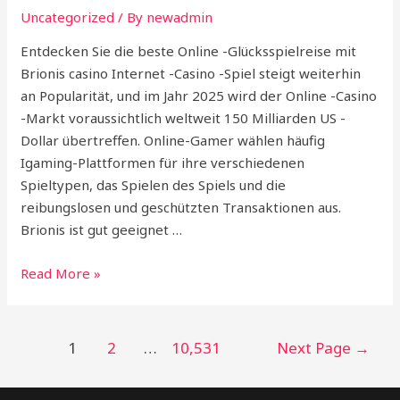
Uncategorized
/ By
newadmin
Entdecken Sie die beste Online -Glücksspielreise mit
Brionis casino Internet -Casino -Spiel steigt weiterhin
an Popularität, und im Jahr 2025 wird der Online -Casino
-Markt voraussichtlich weltweit 150 Milliarden US -
Dollar übertreffen. Online-Gamer wählen häufig
Igaming-Plattformen für ihre verschiedenen
Spieltypen, das Spielen des Spiels und die
reibungslosen und geschützten Transaktionen aus.
Brionis ist gut geeignet …
Entdecken
Read More »
Sie
die
beste
Posts
1
2
…
10,531
Next Page
→
Online
navigation
-