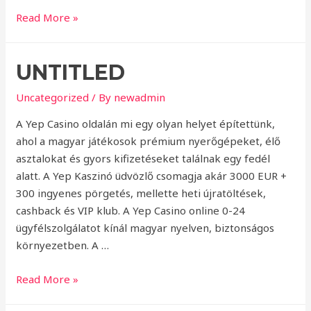
Untitled
Read More »
UNTITLED
Uncategorized
/ By
newadmin
A Yep Casino oldalán mi egy olyan helyet építettünk,
ahol a magyar játékosok prémium nyerőgépeket, élő
asztalokat és gyors kifizetéseket találnak egy fedél
alatt. A Yep Kaszinó üdvözlő csomagja akár 3000 EUR +
300 ingyenes pörgetés, mellette heti újratöltések,
cashback és VIP klub. A Yep Casino online 0-24
ügyfélszolgálatot kínál magyar nyelven, biztonságos
környezetben. A …
Untitled
Read More »