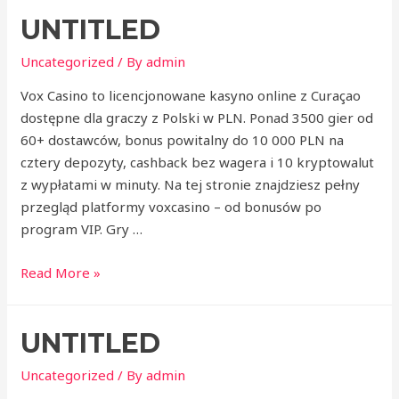
UNTITLED
Uncategorized
/ By
admin
Vox Casino to licencjonowane kasyno online z Curaçao
dostępne dla graczy z Polski w PLN. Ponad 3500 gier od
60+ dostawców, bonus powitalny do 10 000 PLN na
cztery depozyty, cashback bez wagera i 10 kryptowalut
z wypłatami w minuty. Na tej stronie znajdziesz pełny
przegląd platformy voxcasino – od bonusów po
program VIP. Gry …
Untitled
Read More »
UNTITLED
Uncategorized
/ By
admin