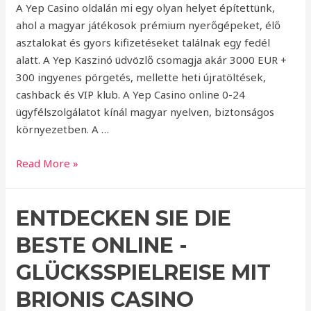
A Yep Casino oldalán mi egy olyan helyet építettünk,
ahol a magyar játékosok prémium nyerőgépeket, élő
asztalokat és gyors kifizetéseket találnak egy fedél
alatt. A Yep Kaszinó üdvözlő csomagja akár 3000 EUR +
300 ingyenes pörgetés, mellette heti újratöltések,
cashback és VIP klub. A Yep Casino online 0-24
ügyfélszolgálatot kínál magyar nyelven, biztonságos
környezetben. A …
Untitled
Read More »
ENTDECKEN SIE DIE
BESTE ONLINE -
GLÜCKSSPIELREISE MIT
BRIONIS CASINO