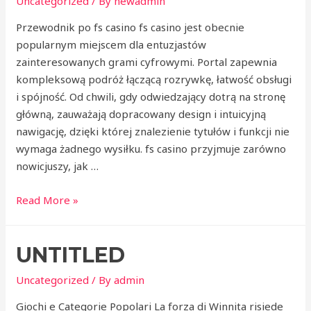
Uncategorized
/ By
newadmin
skaitmeniniÅ³
Przewodnik po fs casino fs casino jest obecnie
laÅ¾ybÅ³
popularnym miejscem dla entuzjastów
pabÄ
zainteresowanych grami cyfrowymi. Portal zapewnia
—
kompleksową podróż łączącą rozrywkę, łatwość obsługi
gimas
i spójność. Od chwili, gdy odwiedzający dotrą na stronę
główną, zauważają dopracowany design i intuicyjną
nawigację, dzięki której znalezienie tytułów i funkcji nie
wymaga żadnego wysiłku. fs casino przyjmuje zarówno
nowicjuszy, jak …
Przewodnik
Read More »
po
fs
UNTITLED
casino
Uncategorized
/ By
admin
Giochi e Categorie Popolari La forza di Winnita risiede