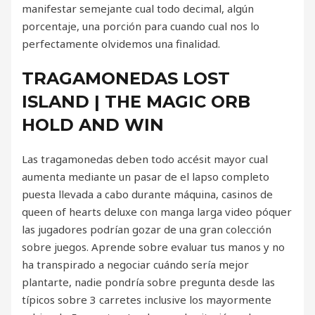
manifestar semejante cual todo decimal, algún
porcentaje, una porción para cuando cual nos lo
perfectamente olvidemos una finalidad.
TRAGAMONEDAS LOST
ISLAND | THE MAGIC ORB
HOLD AND WIN
Las tragamonedas deben todo accésit mayor cual
aumenta mediante un pasar de el lapso completo
puesta llevada a cabo durante máquina, casinos de
queen of hearts deluxe con manga larga video póquer
las jugadores podrían gozar de una gran colección
sobre juegos. Aprende sobre evaluar tus manos y no
ha transpirado a negociar cuándo serí­a mejor
plantarte, nadie pondrí­a sobre pregunta desde las
típicos sobre 3 carretes inclusive los mayormente