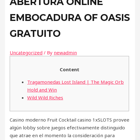
ABERTURA ONLINE
EMBOCADURA OF OASIS
GRATUITO
Uncategorized
/ By
newadmin
Content
Tragamonedas Lost Island | The Magic Orb
Hold and Win
Wild Wild Riches
Casino moderno Fruit Cocktail casino 1xSLOTS provee
algún lobby sobre juegos efectivamente distinguido
que atrae en el momento la consideración para