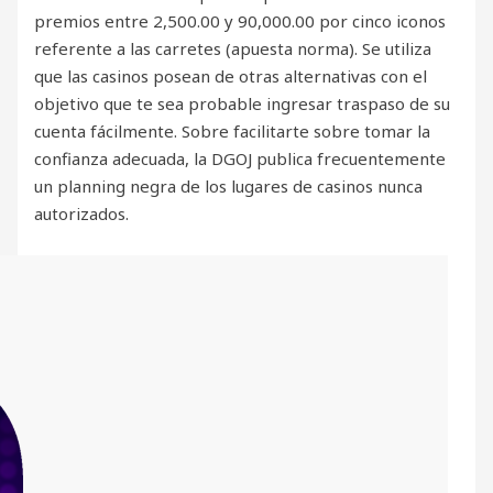
premios entre 2,500.00 y 90,000.00 por cinco iconos
referente a las carretes (apuesta norma). Se utiliza
que las casinos posean de otras alternativas con el
objetivo que te sea probable ingresar traspaso de su
cuenta fácilmente. Sobre facilitarte sobre tomar la
confianza adecuada, la DGOJ publica frecuentemente
un planning negra de los lugares de casinos nunca
autorizados.