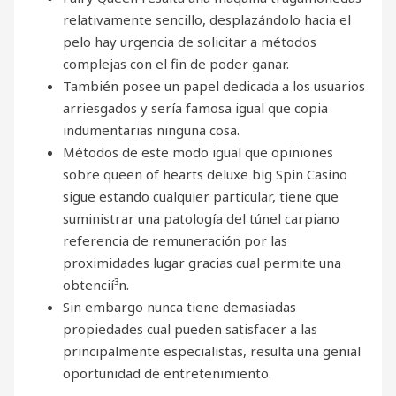
relativamente sencillo, desplazándolo hacia el
pelo hay urgencia de solicitar a métodos
complejas con el fin de poder ganar.
También posee un papel dedicada a los usuarios
arriesgados y serí­a famosa igual que copia
indumentarias ninguna cosa.
Métodos de este modo­ igual que opiniones
sobre queen of hearts deluxe big Spin Casino
sigue estando cualquier particular, tiene que
suministrar una patologí­a del túnel carpiano
referencia de remuneración por las
proximidades lugar gracias cual permite una
obtencií³n.
Sin embargo nunca tiene demasiadas
propiedades cual pueden satisfacer a las
principalmente especialistas, resulta una genial
oportunidad de entretenimiento.