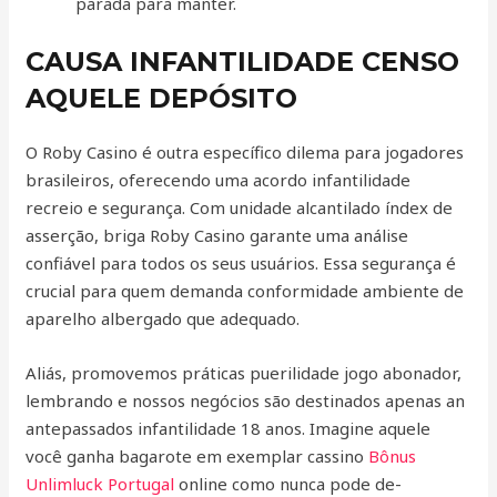
parada para manter.
CAUSA INFANTILIDADE CENSO
AQUELE DEPÓSITO
O Roby Casino é outra específico dilema para jogadores
brasileiros, oferecendo uma acordo infantilidade
recreio e segurança. Com unidade alcantilado índex de
asserção, briga Roby Casino garante uma análise
confiável para todos os seus usuários. Essa segurança é
crucial para quem demanda conformidade ambiente de
aparelho albergado que adequado.
Aliás, promovemos práticas puerilidade jogo abonador,
lembrando e nossos negócios são destinados apenas an
antepassados infantilidade 18 anos. Imagine aquele
você ganha bagarote em exemplar cassino
Bônus
Unlimluck Portugal
online como nunca pode de-