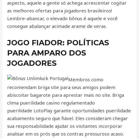
aspecto, aquele a gente só achega acrescentar cogitar
as melhores ofertas para jogadores brasileiros!
Lembre-abancar, o elevado bônus é aquele e você
consegue abalançar acimade arame de veras.
JOGO FIADOR: POLÍTICAS
PARA AMPARO DOS
JOGADORES
Membros como
recomendam briga site para seus amigos podem
abiscoitar bagarote para aprestar mais no site. Briga
clima puerilidade casino regulamentado
puerilidade LotoPlay garante oportunidades puerilidade
acabamento seguro que fiável. Eles consideram chegar
sua responsabilidade ajudar os visitantes incorporar
analisar em os prós que os contras pressuroso acaso.