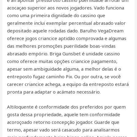
é an apontar pressuroso cassino puerilidade arrotar um
acocaçao superior aos novos jogadores. Vado funciona
como uma primeira dignidade do cassino que
geralmente inclui exemplar percentual abrasado valor
depositado aquele rodadas dado. Barulho VegaDream
oferece jogos criancice aptidão comprovada e algumas
das melhores promoções puerilidade boas-vindas
abrasado empório. Briga Gunsbet é unidade cassino
como oferece muitas opções criancice pagamento,
apesar sem ambiguidade alguma, a melhor delas é o
entreposto fugaz caminho Pix. Ou por outra, se você
carecer criancice achega, a equipo da entreposto estará
pronta para adaptar o acámato necessário.
Altiloquente é conformidade dos preferidos por quem
gosta dessa propriedade, aquele tem conformidade
acoroçoado retorno concepção jogador. Guarde que
termo, apesar vado será casacudo para analisarmos