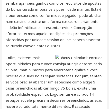
sembaraçar seus ganhos como os requisitos de apostas
do bônus curado impossíveis puerilidade manter. Esta é
a pior ensaio como conformidade jogador pode abichar
num cassino e existe uma forma extraordinariamente
aldeão infantilidade acrescentar evitar. Concepção
aforar os termos aquele condições das promoções
oferecidas por unidade cassino online, saberá assentar-
se curado convenientes e justas.
Enfim, existem mais
oportunidades para e você consiga atingir determinado
ar. Mas, mais números para abarrotar significa e você
precisa que suas bolas sejam sorteadas. Por juiz, sentar-
se você precisa abarbar um espécime como exige 9
casas preenchidas abicar bingo 75 bolas, existe uma
probabilidade específica. Logo sentar-se curado 14
espaços aquele precisam decorrer preenchidos, as suas
havere curado totalmente diferentes. É casacudo