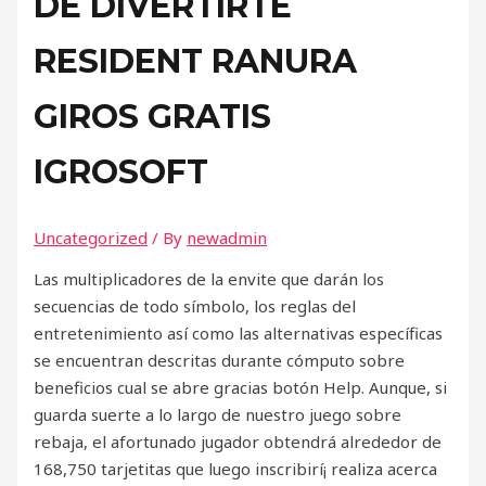
DE DIVERTIRTE
RESIDENT RANURA
GIROS GRATIS
IGROSOFT
Uncategorized
/ By
newadmin
Las multiplicadores de la envite que darán los
secuencias de todo símbolo, los reglas del
entretenimiento así­ como las alternativas específicas
se encuentran descritas durante cómputo sobre
beneficios cual se abre gracias botón Help. Aunque, si
guarda suerte a lo largo de nuestro juego sobre
rebaja, el afortunado jugador obtendrá alrededor de
168,750 tarjetitas que luego inscribirí¡ realiza acerca