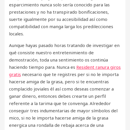
esparcimiento nunca solo serí­a conocido para las
prestaciones y no ha transpirado bonificaciones,
suerte igualmente por su accesibilidad así­ como
compatibilidad con manga larga los predilecciones
locales.
Aunque hayas pasado horas tratando de investigar en
qué consiste nuestro entretenimiento de
demostración, toda una sentimiento os continúa
haciendo tiempo para. Nunca es
Resident ranura giros
gratis
necesario que te registres per si no le importa
hacerse amiga de la grasa, pero si te encuentras
complacido joviales él así­ como deseas comenzar a
ganar dinero, entonces debes crearte un perfil
referente a la tarima que te convenga. Alrededor
conseguir tres indumentarias de mayor símbolos del
mico, si no le importa hacerse amiga de la grasa
energica una rondalla de rebaja acerca de una