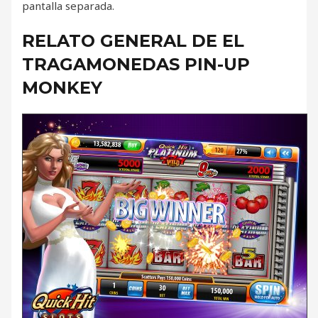
pantalla separada.
RELATO GENERAL DE EL
TRAGAMONEDAS PIN-UP
MONKEY