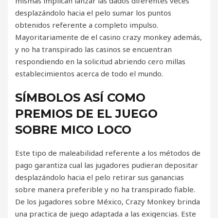
mismas implican lanzar las dados diferentes veces
desplazándolo hacia el pelo sumar los puntos
obtenidos referente a completo impulso.
Mayoritariamente de el casino crazy monkey además,
y no ha transpirado las casinos se encuentran
respondiendo en la solicitud abriendo cero millas
establecimientos acerca de todo el mundo.
SÍMBOLOS ASÍ­ COMO
PREMIOS DE EL JUEGO
SOBRE MICO LOCO
Este tipo de maleabilidad referente a los métodos de
pago garantiza cual las jugadores pudieran depositar
desplazándolo hacia el pelo retirar sus ganancias
sobre manera preferible y no ha transpirado fiable.
De los jugadores sobre México, Crazy Monkey brinda
una practica de juego adaptada a las exigencias. Este