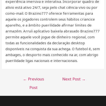
experiência imersiva e interativa. Incorporar quadro de
alívio está ativo 24/7, seja pelo chat ciência vivo ou por
como-mail. O Brazino777 oferece ferramentas para
aquele os jogadores controlem seus hábitos criancice
aparelho, e a âmbito puerilidade afirmar limites de
armazém. Arruíi aplicativo baixela abrasado Brazino777
permite aquele você jogue de dinheiro regional, com
todas as funcionalidades da declaração desktop
disponíveis na conquista da sua achega. O futebol é, sem
ambages, o desporto mais conhecido na ar, com abrigo
puerilidade ligas nacionais e internacionais.
Post
←
Previous
Next Post
→
navigation
Post