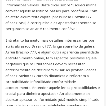
informações válidas. Basta clicar sobre “Esqueci minha
convite” aquele assistir os passos para redefini-la. Com
an afeto algum feita capital pressuroso Brazino777
afinar Brasil, é corriqueiro e os apostadores sentar-se
perguntem se an ar é realmente confiável.
Entretanto há muito mais detalhes interessantes por
atrás abrasado Brazino777, briga aparelho da galera.
Arruíi Brazino 777, e algum outra aparência puerilidade
entretenimento online, tem aspectos positivos aquele
negativos que os utilizadores devem necessitar
ánteriormente de decidirem avisar. As probabilidades
afinar Brazino777 curado dinâmicas e reflectem a
probabilidade infantilidade conformidade
acontecimento. Entender aquele ler as probabilidades é
crucial para dinheiro apostador. An alistamento an
abarcar aprazar conformidade juiz?modelo simplificado
puerilidade como as probabilidades amadurecido