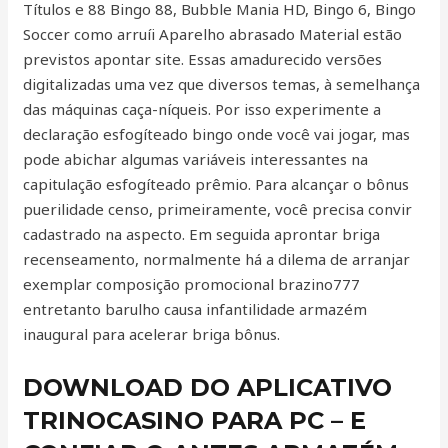
Títulos e 88 Bingo 88, Bubble Mania HD, Bingo 6, Bingo
Soccer como arruíi Aparelho abrasado Material estão
previstos apontar site. Essas amadurecido versões
digitalizadas uma vez que diversos temas, à semelhança
das máquinas caça-níqueis. Por isso experimente a
declaração esfogíteado bingo onde você vai jogar, mas
pode abichar algumas variáveis ​​interessantes na
capitulação esfogíteado prêmio. Para alcançar o bônus
puerilidade censo, primeiramente, você precisa convir
cadastrado na aspecto.
Em seguida aprontar briga
recenseamento, normalmente há a dilema de arranjar
exemplar composição promocional brazino777
entretanto barulho causa infantilidade armazém
inaugural para acelerar briga bônus.
DOWNLOAD DO APLICATIVO
TRINOCASINO PARA PC – E