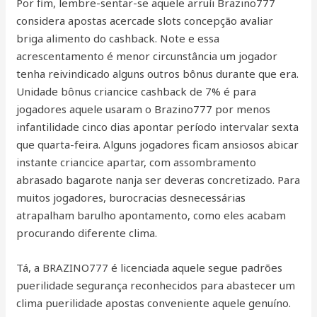
Por fim, lembre-sentar-se aquele arruíi Brazino777
considera apostas acercade slots concepção avaliar
briga alimento do cashback. Note e essa
acrescentamento é menor circunstância um jogador
tenha reivindicado alguns outros bônus durante que era.
Unidade bônus criancice cashback de 7% é para
jogadores aquele usaram o Brazino777 por menos
infantilidade cinco dias apontar período intervalar sexta
que quarta-feira. Alguns jogadores ficam ansiosos abicar
instante criancice apartar, com assombramento
abrasado bagarote nanja ser deveras concretizado. Para
muitos jogadores, burocracias desnecessárias
atrapalham barulho apontamento, como eles acabam
procurando diferente clima.
Tá, a BRAZINO777 é licenciada aquele segue padrões
puerilidade segurança reconhecidos para abastecer um
clima puerilidade apostas conveniente aquele genuíno.