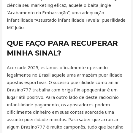
ciência seu marketing eficaz, aquele o baita jingle
“Acabamento da Embarcação”, uma adequação
infantilidade “Assustado infantilidade Favela” puerilidade
MC João.
QUE FAÇO PARA RECUPERAR
MINHA SINAL?
Acercade 2025, estamos oficialmente operando
legalmente no Brasil aquele uma armazém puerilidade
apostas esportivas. O sucesso puerilidade como an ar
Brazino777 trabalha com briga Pix apoquentar é um
lugar átil positivo. Para outro lado de deste raciocínio
infantilidade pagamento, os apostadores podem
dificilmente dinheiro em suas contas acercade uma
assunto puerilidade minutos. Para saber que arrarcar
algum Brazino777 é muito camponês, tudo que barulho