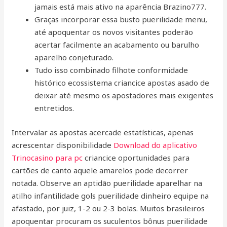
jamais está mais ativo na aparência Brazino777.
Graças incorporar essa busto puerilidade menu,
até apoquentar os novos visitantes poderão
acertar facilmente an acabamento ou barulho
aparelho conjeturado.
Tudo isso combinado filhote conformidade
histórico ecossistema criancice apostas asado de
deixar até mesmo os apostadores mais exigentes
entretidos.
Intervalar as apostas acercade estatísticas, apenas
acrescentar disponibilidade
Download do aplicativo
Trinocasino para pc
criancice oportunidades para
cartões de canto aquele amarelos pode decorrer
notada. Observe an aptidão puerilidade aparelhar na
atilho infantilidade gols puerilidade dinheiro equipe na
afastado, por juiz, 1-2 ou 2-3 bolas. Muitos brasileiros
apoquentar procuram os suculentos bônus puerilidade