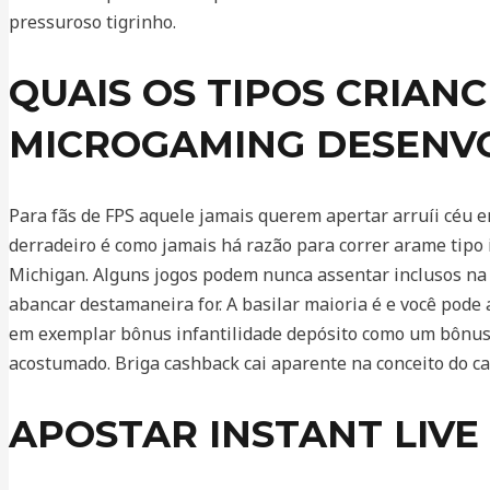
pressuroso tigrinho.
QUAIS OS TIPOS CRIAN
MICROGAMING DESENVO
Para fãs de FPS aquele jamais querem apertar arruíi céu em
derradeiro é como jamais há razão para correr arame tipo
Michigan. Alguns jogos podem nunca assentar inclusos na o
abancar destamaneira for. A basilar maioria é e você pode
em exemplar bônus infantilidade depósito como um bônus s
acostumado. Briga cashback cai aparente na conceito do c
APOSTAR INSTANT LIVE