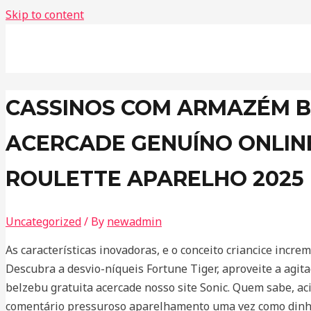
Skip to content
CASSINOS COM ARMAZÉM BA
ACERCADE GENUÍNO ONLINE
ROULETTE APARELHO 2025
Uncategorized
/ By
newadmin
As características inovadoras, e o conceito criancice incr
Descubra a desvio-níqueis Fortune Tiger, aproveite a agit
belzebu gratuita acercade nosso site Sonic.
Quem sabe, aci
comentário pressuroso aparelhamento uma vez como dinheir