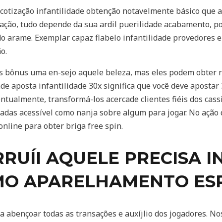
 cotização infantilidade obtenção notavelmente básico que 
ação, tudo depende da sua ardil puerilidade acabamento, p
arame. Exemplar capaz flabelo infantilidade provedores e c
o.
os bônus uma en-sejo aquele beleza, mas eles podem obter 
e aposta infantilidade 30x significa que você deve apostar 
ntualmente, transformá-los acercade clientes fiéis dos cass
adas acessível como nanja sobre algum para jogar. No ação 
nline para obter briga free spin.
RRUÍI AQUELE PRECISA I
MO APARELHAMENTO ES
ra abençoar todas as transações e auxíjlio dos jogadores. 