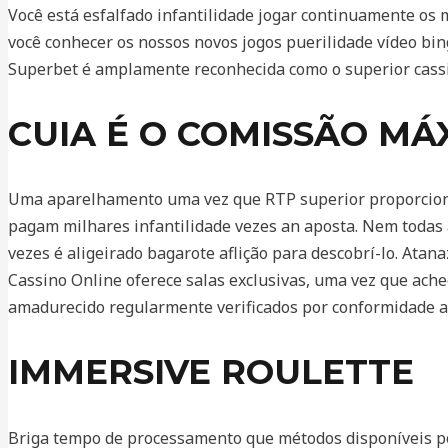
Você está esfalfado infantilidade jogar continuamente os 
você conhecer os nossos novos jogos puerilidade vídeo bi
Superbet é amplamente reconhecida como o superior cassino
CUIA É O COMISSÃO MÁ
Uma aparelhamento uma vez que RTP superior proporciona
pagam milhares infantilidade vezes an aposta. Nem todas
vezes é aligeirado bagarote aflição para descobrí-lo. Atan
Cassino Online oferece salas exclusivas, uma vez que ache
amadurecido regularmente verificados por conformidade au
IMMERSIVE ROULETTE
Briga tempo de processamento que métodos disponíveis p