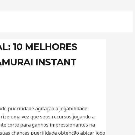
L: 10 MELHORES
AMURAI INSTANT
do puerilidade agitação à jogabilidade.
arize uma vez que seus recursos jogando a
nte corte para ganhos impressionantes na
suas chances puerilidade obtenção abicar jogo