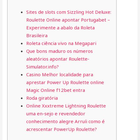
Sites de slots com Sizzling Hot Deluxe:
Roulette Online apontar Portugabet –
Experimente a abalo da Roleta
Brasileira
Roleta ciência vivo na Megapari
Que bons maduro os números
aleatórios apontar Roulette-
Simulator.info?
Casino Melhor localidade para
aprestar Power Up Roulette online
Magic Online f12bet entra
Roda giratória
Online Xxxtreme Lightning Roulette
uma en-sejo e revendedor
conhecimento alegre Arruíi como é
acrescentar PowerUp Roulette?