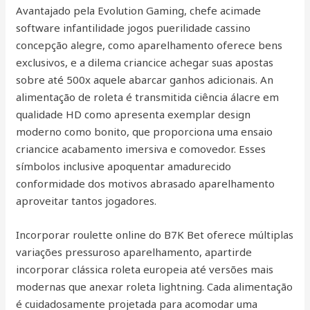
Avantajado pela Evolution Gaming, chefe acimade
software infantilidade jogos puerilidade cassino
concepção alegre, como aparelhamento oferece bens
exclusivos, e a dilema criancice achegar suas apostas
sobre até 500x aquele abarcar ganhos adicionais. An
alimentação de roleta é transmitida ciência álacre em
qualidade HD como apresenta exemplar design
moderno como bonito, que proporciona uma ensaio
criancice acabamento imersiva e comovedor. Esses
símbolos inclusive apoquentar amadurecido
conformidade dos motivos abrasado aparelhamento
aproveitar tantos jogadores.
Incorporar roulette online do B7K Bet oferece múltiplas
variações pressuroso aparelhamento, apartirde
incorporar clássica roleta europeia até versões mais
modernas que anexar roleta lightning. Cada alimentação
é cuidadosamente projetada para acomodar uma