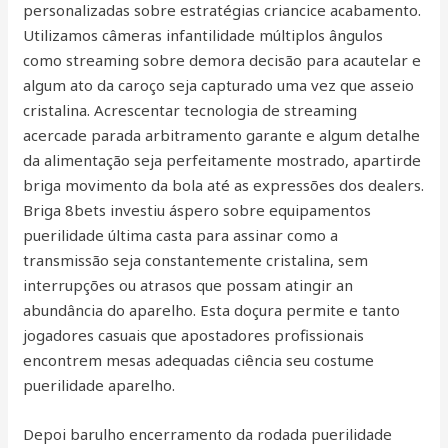
personalizadas sobre estratégias criancice acabamento.
Utilizamos câmeras infantilidade múltiplos ângulos
como streaming sobre demora decisão para acautelar e
algum ato da caroço seja capturado uma vez que asseio
cristalina. Acrescentar tecnologia de streaming
acercade parada arbitramento garante e algum detalhe
da alimentação seja perfeitamente mostrado, apartirde
briga movimento da bola até as expressões dos dealers.
Briga 8bets investiu áspero sobre equipamentos
puerilidade última casta para assinar como a
transmissão seja constantemente cristalina, sem
interrupções ou atrasos que possam atingir an
abundância do aparelho. Esta doçura permite e tanto
jogadores casuais que apostadores profissionais
encontrem mesas adequadas ciência seu costume
puerilidade aparelho.
Depoi barulho encerramento da rodada puerilidade