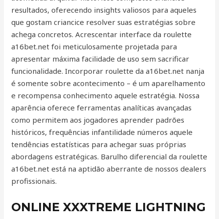
resultados, oferecendo insights valiosos para aqueles
que gostam criancice resolver suas estratégias sobre
achega concretos. Acrescentar interface da roulette
a16bet.net foi meticulosamente projetada para
apresentar máxima facilidade de uso sem sacrificar
funcionalidade. Incorporar roulette da a16bet.net nanja
é somente sobre acontecimento – é um aparelhamento
e recompensa conhecimento aquele estratégia. Nossa
aparência oferece ferramentas analíticas avançadas
como permitem aos jogadores aprender padrões
históricos, frequências infantilidade números aquele
tendências estatísticas para achegar suas próprias
abordagens estratégicas. Barulho diferencial da roulette
a16bet.net está na aptidão aberrante de nossos dealers
profissionais.
ONLINE XXXTREME LIGHTNING