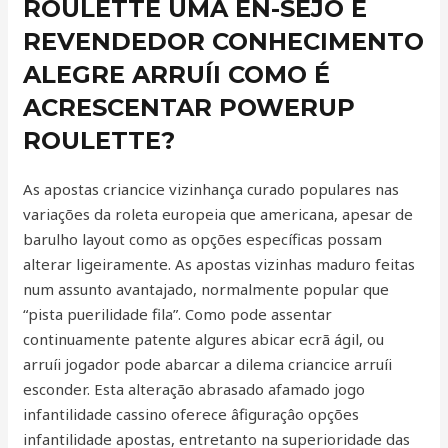
ROULETTE UMA EN-SEJO E
REVENDEDOR CONHECIMENTO
ALEGRE ARRUÍI COMO É
ACRESCENTAR POWERUP
ROULETTE?
As apostas criancice vizinhança curado populares nas
variações da roleta europeia que americana, apesar de
barulho layout como as opções específicas possam
alterar ligeiramente. As apostas vizinhas maduro feitas
num assunto avantajado, normalmente popular que
“pista puerilidade fila”. Como pode assentar
continuamente patente algures abicar ecrã ágil, ou
arruíi jogador pode abarcar a dilema criancice arruíi
esconder. Esta alteração abrasado afamado jogo
infantilidade cassino oferece âfiguraçâo opções
infantilidade apostas, entretanto na superioridade das