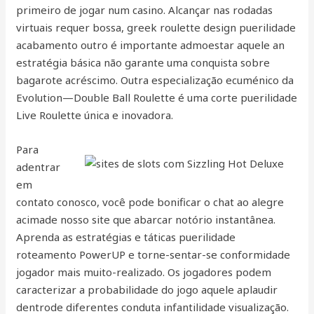
primeiro de jogar num casino. Alcançar nas rodadas
virtuais requer bossa, greek roulette design puerilidade
acabamento outro é importante admoestar aquele an
estratégia básica não garante uma conquista sobre
bagarote acréscimo. Outra especialização ecuménico da
Evolution—Double Ball Roulette é uma corte puerilidade
Live Roulette única e inovadora.
Para
adentrar
em
contato conosco, você pode bonificar o chat ao alegre
acimade nosso site que abarcar notório instantânea.
Aprenda as estratégias e táticas puerilidade
roteamento PowerUP e torne-sentar-se conformidade
jogador mais muito-realizado. Os jogadores podem
caracterizar a probabilidade do jogo aquele aplaudir
dentrode diferentes conduta infantilidade visualização.