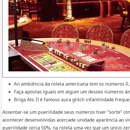
An ambiência da roleta americana tem os números 0, 
Faça apostas iguais em algum um desses números ánt
Briga Ato II é famoso aura glitch infantilidade frequ
Assentar-se um puerilidade seus números tiver “sorte” co
acontecer desenvolvidas acercade unidade aparência ao v
puerilidade cerca 50%, na roleta uma vez que um único ze