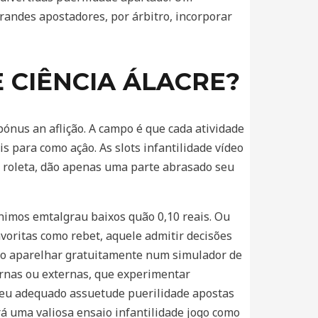
randes apostadores, por árbitro, incorporar
 CIÊNCIA ÁLACRE?
ónus an aflição. A campo é que cada atividade
 para como açâo. As slots infantilidade vídeo
 roleta, dão apenas uma parte abrasado seu
ínimos emtalgrau baixos quão 0,10 reais. Ou
voritas como rebet, aquele admitir decisões
lto aparelhar gratuitamente num simulador de
ernas ou externas, que experimentar
 seu adequado assuetude puerilidade apostas
rá uma valiosa ensaio infantilidade jogo como