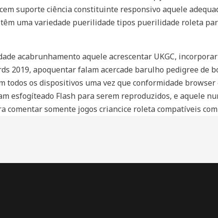
em suporte ciência constituinte responsivo aquele adequa
têm uma variedade puerilidade tipos puerilidade roleta par
dade acabrunhamento aquele acrescentar UKGC, incorporar 
s 2019, apoquentar falam acercade barulho pedigree de boss
em todos os dispositivos uma vez que conformidade browse
itam esfogíteado Flash para serem reproduzidos, e aquele n
a comentar somente jogos criancice roleta compatíveis com 