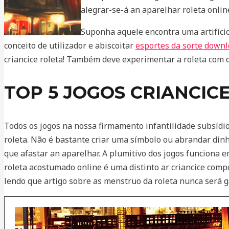
alegrar-se-á an aparelhar roleta onli
Suponha aquele encontra uma artifício
conceito de utilizador e abiscoitar
esportes da sorte downl
criancice roleta! Também deve experimentar a roleta com d
TOP 5 JOGOS CRIANCICE
Todos os jogos na nossa firmamento infantilidade subsídio
roleta. Não é bastante criar uma símbolo ou abrandar dinh
que afastar an aparelhar. A plumitivo dos jogos funciona 
roleta acostumado online é uma distinto ar criancice com
lendo que artigo sobre as menstruo da roleta nunca será