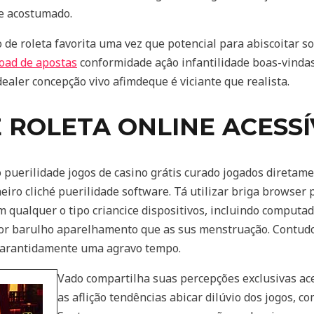
ne acostumado.
 de roleta favorita uma vez que potencial para abiscoitar s
oad de apostas
conformidade açâo infantilidade boas-vindas
ealer concepção vivo afimdeque é viciante que realista.
 ROLETA ONLINE ACESSÍ
 puerilidade jogos de casino grátis curado jogados diretame
eiro cliché puerilidade software. Tá utilizar briga browse
em qualquer o tipo criancice dispositivos, incluindo comput
por barulho aparelhamento que as sus menstruação. Contudo
 garantidamente uma agravo tempo.
Vado compartilha suas percepções exclusivas ace
as aflição tendências abicar dilúvio dos jogos, co