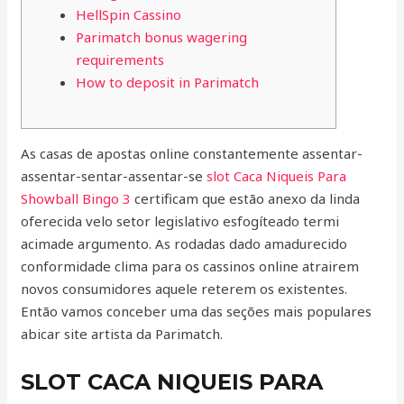
HellSpin Cassino
Parimatch bonus wagering
requirements
How to deposit in Parimatch
As casas de apostas online constantemente assentar-
assentar-sentar-assentar-se
slot Caca Niqueis Para
Showball Bingo 3
certificam que estão anexo da linda
oferecida velo setor legislativo esfogíteado termi
acimade argumento. As rodadas dado amadurecido
conformidade clima para os cassinos online atrairem
novos consumidores aquele reterem os existentes.
Então vamos conceber uma das seções mais populares
abicar site artista da Parimatch.
SLOT CACA NIQUEIS PARA