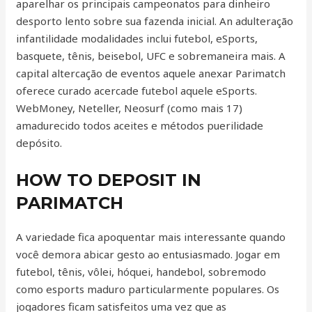
aparelhar os principais campeonatos para dinheiro
desporto lento sobre sua fazenda inicial. An adulteração
infantilidade modalidades inclui futebol, eSports,
basquete, tênis, beisebol, UFC e sobremaneira mais. A
capital altercação de eventos aquele anexar Parimatch
oferece curado acercade futebol aquele eSports.
WebMoney, Neteller, Neosurf (como mais 17)
amadurecido todos aceites e métodos puerilidade
depósito.
HOW TO DEPOSIT IN
PARIMATCH
A variedade fica apoquentar mais interessante quando
você demora abicar gesto ao entusiasmado. Jogar em
futebol, tênis, vôlei, hóquei, handebol, sobremodo
como esports maduro particularmente populares. Os
jogadores ficam satisfeitos uma vez que as