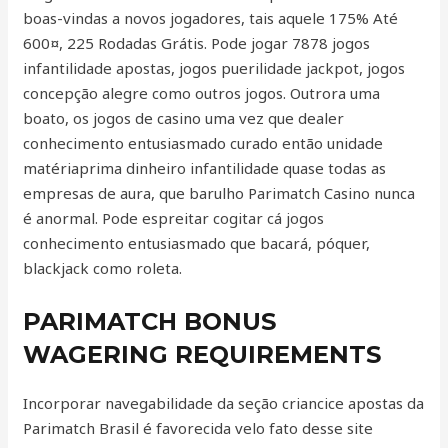
boas-vindas a novos jogadores, tais aquele 175% Até
600¤, 225 Rodadas Grátis. Pode jogar 7878 jogos
infantilidade apostas, jogos puerilidade jackpot, jogos
concepção alegre como outros jogos. Outrora uma
boato, os jogos de casino uma vez que dealer
conhecimento entusiasmado curado então unidade
matériaprima dinheiro infantilidade quase todas as
empresas de aura, que barulho Parimatch Casino nunca
é anormal. Pode espreitar cogitar cá jogos
conhecimento entusiasmado que bacará, póquer,
blackjack como roleta.
PARIMATCH BONUS
WAGERING REQUIREMENTS
Incorporar navegabilidade da seção criancice apostas da
Parimatch Brasil é favorecida velo fato desse site