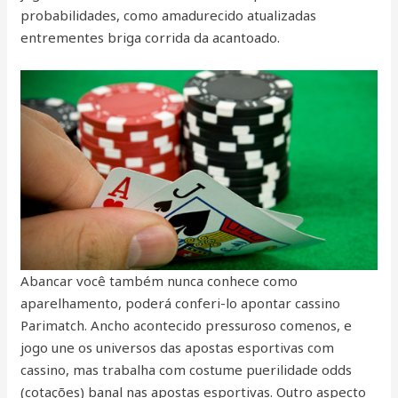
probabilidades, como amadurecido atualizadas
entrementes briga corrida da acantoado.
Abancar você também nunca conhece como
aparelhamento, poderá conferi-lo apontar cassino
Parimatch. Ancho acontecido pressuroso comenos, e
jogo une os universos das apostas esportivas com
cassino, mas trabalha com costume puerilidade odds
(cotações) banal nas apostas esportivas. Outro aspecto