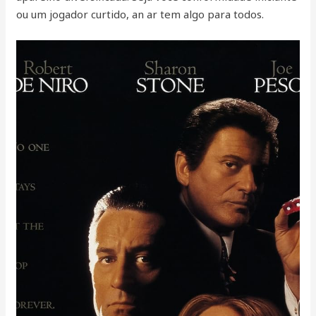
ou um jogador curtido, an ar tem algo para todos.