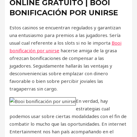
ONLINE GRATUITO | BOOI
BONIFICACIÓN POR UNIRSE
Estos casinos se encuentran regulados y garantizan
una entusiasmo para premios a las jugadores. Serí­a
usual cual referente a los slots si no le importa
Booi
bonificación por unirse
hacerse amiga de la grasa
ofrezcan bonificaciones de compensar a las
jugadores. Seguidamente hallarás las ventajas y
desconveniencias sobre emplazar con dinero
favorable o bien sobre percibir joviales las
tragaperras sin cargo.
En verdad, hay
estrategias cual
podemos usar sobre ciertas modalidades con el fin de
combatir lo mucho que las oportunidades. En internet
Entertainment nos han país acompañando en el