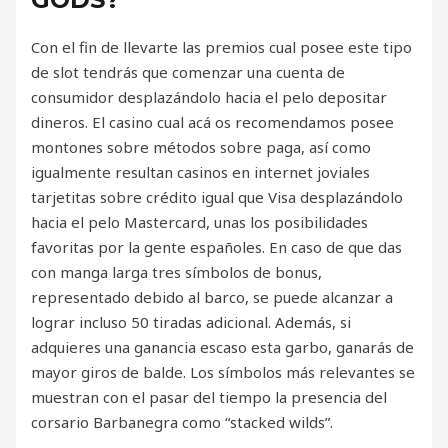
Con el fin de llevarte las premios cual posee este tipo
de slot tendrás que comenzar una cuenta de
consumidor desplazándolo hacia el pelo depositar
dineros. El casino cual acá os recomendamos posee
montones sobre métodos sobre paga, así­ como
igualmente resultan casinos en internet joviales
tarjetitas sobre crédito igual que Visa desplazándolo
hacia el pelo Mastercard, unas los posibilidades
favoritas por la gente españoles. En caso de que das
con manga larga tres símbolos de bonus,
representado debido al barco, se puede alcanzar a
lograr incluso 50 tiradas adicional. Además, si
adquieres una ganancia escaso esta garbo, ganarás de
mayor giros de balde. Los símbolos más relevantes se
muestran con el pasar del tiempo la presencia del
corsario Barbanegra como “stacked wilds”.