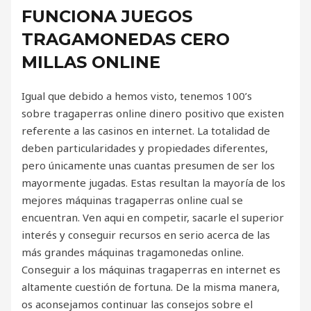
FUNCIONA JUEGOS
TRAGAMONEDAS CERO
MILLAS ONLINE
Igual que debido a hemos visto, tenemos 100’s
sobre tragaperras online dinero positivo que existen
referente a las casinos en internet. La totalidad de
deben particularidades y propiedades diferentes,
pero únicamente unas cuantas presumen de ser los
mayormente jugadas. Estas resultan la mayorí­a de los
mejores máquinas tragaperras online cual se
encuentran. Ven aqui en competir, sacarle el superior
interés y conseguir recursos en serio acerca de las
más grandes máquinas tragamonedas online.
Conseguir a los máquinas tragaperras en internet es
altamente cuestión de fortuna. De la misma manera,
os aconsejamos continuar las consejos sobre el