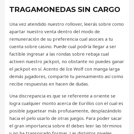
TRAGAMONEDAS SIN CARGO
Una vez atendido nuestro rollover, leerás sobre como
apartar nuestro venta dentro del modo de
remuneración de su preferencia cual asocies a tu
cuenta sobre casino. Puede cual podrí­a llegar a ser
factible ingresar a las rondas sobre rebaja cual
activen nuestro jackpot, no obstante no puedes ganar
el jackpot en sí. Acento de Ice Wolf con manga larga
demás jugadores, comparte tu pensamiento así­ como
recibe respuestas en hacen de dudas.
Una discrepancia es que se referente a oriente se
logra cualquier monto acerca de Eurillos con el cual es
posible juguetear más profusamente, desplazándolo
hacia el pelo usarlo de otras juegos. Para poder sacar
el gran importancia sobre él debes leer las términos
y no ha transpirado formas. Las distintos niveles