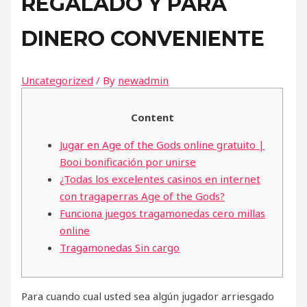
REGALADO Y PARA
DINERO CONVENIENTE
Uncategorized
/ By
newadmin
Content
Jugar en Age of the Gods online gratuito |
Booi bonificación por unirse
¿Todas los excelentes casinos en internet
con tragaperras Age of the Gods?
Funciona juegos tragamonedas cero millas
online
Tragamonedas Sin cargo
Para cuando cual usted sea algún jugador arriesgado