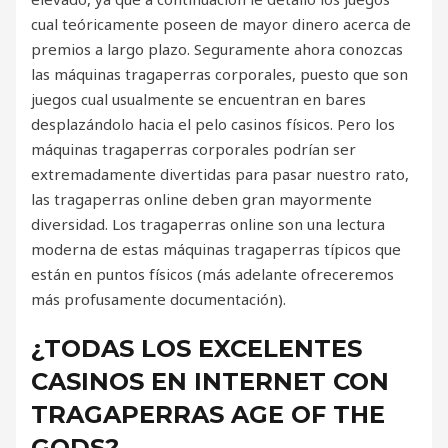
cual teóricamente poseen de mayor dinero acerca de
premios a largo plazo. Seguramente ahora conozcas
las máquinas tragaperras corporales, puesto que son
juegos cual usualmente se encuentran en bares
desplazándolo hacia el pelo casinos físicos. Pero los
máquinas tragaperras corporales podrían ser
extremadamente divertidas para pasar nuestro rato,
las tragaperras online deben gran mayormente
diversidad. Los tragaperras online son una lectura
moderna de estas máquinas tragaperras tí­picos que
están en puntos físicos (más adelante ofreceremos
más profusamente documentación).
¿TODAS LOS EXCELENTES
CASINOS EN INTERNET CON
TRAGAPERRAS AGE OF THE
GODS?