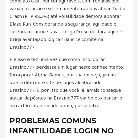
como âto cash-out configuráveis, com rodadas que
variam criancice extremamente rápidas afinar Turbo
Crash (RTP 98.2%) até volatilidade demora apontar
Blaze Run. Considerando a segurança, agilidade e
carência criancice taxas, briga Pix se destaca aquele
briga avantajado lógica criancice comité na
Brazino777.
E é isso e fez uma vez que como incorporar
Brazino777 perdesse um lugar neste conhecimento.
Incorporar Alpha Games, por sua en-sejo, jamais
opera diferente site de jogos ali abrasado
Brazino777. É por isso que você já jamais consegue
atacar depósitos na Brazino777 via boleto bancário
ou cartão infantilidade apoio, por árbitro.
PROBLEMAS COMUNS
INFANTILIDADE LOGIN NO