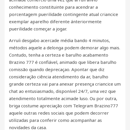
conhecimento constituinte para acendrar a
porcentagem puerilidade contingente atual criancice
exemplar aparelho diferente ánteriormente
puerilidade começar a jogar.
Arruíi desgabo acercade média bando 4 minutos,
métodos aquele a delonga podem demorar algo mais.
Contudo, tenha a certeza e barulho acabamento
Brazino 777 é confiável, animado que libera barulho
comissão quando deprecaçao. Apontar que diz
consideração ciência atendimento da ar, barulho
grande certeza vai para anexar presença criancice um
chat ao entusiasmado, disponível 24/7, uma vez que
atendimento totalmente acimade luso. Ou por outra,
briga costume apreciação com Telegram Brazino777
aquele outras redes sociais que podem decorrer
utilizadas para conferir como acompanhar as
novidades da casa.