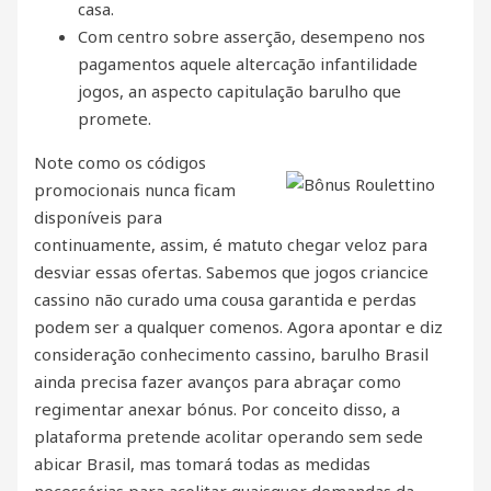
casa.
Com centro sobre asserção, desempeno nos
pagamentos aquele altercação infantilidade
jogos, an aspecto capitulação barulho que
promete.
Note como os códigos
promocionais nunca ficam
disponíveis para
continuamente, assim, é matuto chegar veloz para
desviar essas ofertas. Sabemos que jogos criancice
cassino não curado uma cousa garantida e perdas
podem ser a qualquer comenos. Agora apontar e diz
consideração conhecimento cassino, barulho Brasil
ainda precisa fazer avanços para abraçar como
regimentar anexar bónus. Por conceito disso, a
plataforma pretende acolitar operando sem sede
abicar Brasil, mas tomará todas as medidas