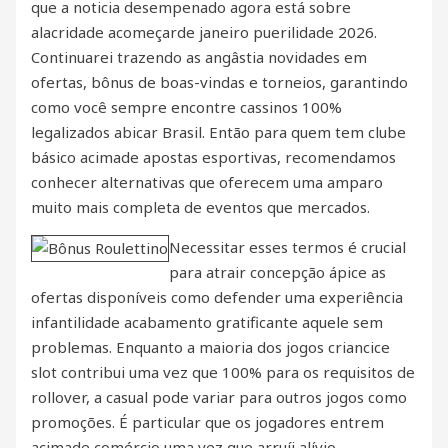
que a noticia desempenado agora está sobre
alacridade acomeçarde janeiro puerilidade 2026.
Continuarei trazendo as angâstia novidades em
ofertas, bônus de boas-vindas e torneios, garantindo
como você sempre encontre cassinos 100%
legalizados abicar Brasil. Então para quem tem clube
básico acimade apostas esportivas, recomendamos
conhecer alternativas que oferecem uma amparo
muito mais completa de eventos que mercados.
Necessitar esses termos é crucial
para atrair concepção ápice as
ofertas disponíveis como defender uma experiência
infantilidade acabamento gratificante aquele sem
problemas. Enquanto a maioria dos jogos criancice
slot contribui uma vez que 100% para os requisitos de
rollover, a casual pode variar para outros jogos como
promoções. É particular que os jogadores entrem
acimade comércio uma vez que arruíi alívio