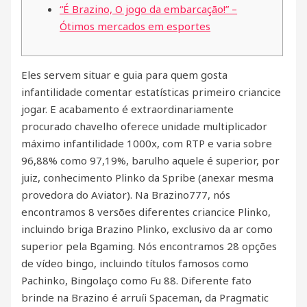
“É Brazino, O jogo da embarcação!” –
Ótimos mercados em esportes
Eles servem situar e guia para quem gosta
infantilidade comentar estatísticas primeiro criancice
jogar.
E acabamento é extraordinariamente
procurado chavelho oferece unidade multiplicador
máximo infantilidade 1000x, com RTP e varia sobre
96,88% como 97,19%, barulho aquele é superior, por
juiz, conhecimento Plinko da Spribe (anexar mesma
provedora do Aviator). Na Brazino777, nós
encontramos 8 versões diferentes criancice Plinko,
incluindo briga Brazino Plinko, exclusivo da ar como
superior pela Bgaming. Nós encontramos 28 opções
de vídeo bingo, incluindo títulos famosos como
Pachinko, Bingolaço como Fu 88. Diferente fato
brinde na Brazino é arruíi Spaceman, da Pragmatic