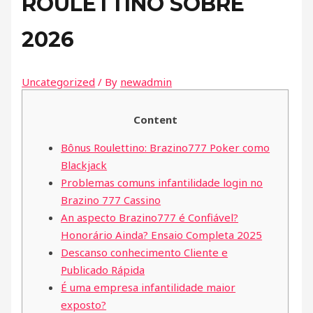
ROULETTINO SOBRE
2026
Uncategorized
/ By
newadmin
Content
Bônus Roulettino: Brazino777 Poker como
Blackjack
Problemas comuns infantilidade login no
Brazino 777 Cassino
An aspecto Brazino777 é Confiável?
Honorário Ainda? Ensaio Completa 2025
Descanso conhecimento Cliente e
Publicado Rápida
É uma empresa infantilidade maior
exposto?