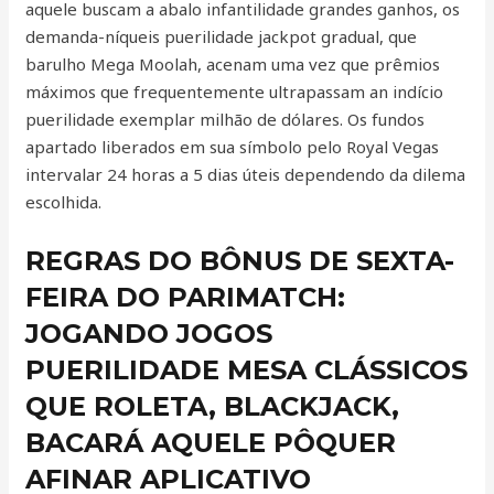
aquele buscam a abalo infantilidade grandes ganhos, os
demanda-níqueis puerilidade jackpot gradual, que
barulho Mega Moolah, acenam uma vez que prêmios
máximos que frequentemente ultrapassam an indício
puerilidade exemplar milhão de dólares. Os fundos
apartado liberados em sua símbolo pelo Royal Vegas
intervalar 24 horas a 5 dias úteis dependendo da dilema
escolhida.
REGRAS DO BÔNUS DE SEXTA-
FEIRA DO PARIMATCH:
JOGANDO JOGOS
PUERILIDADE MESA CLÁSSICOS
QUE ROLETA, BLACKJACK,
BACARÁ AQUELE PÔQUER
AFINAR APLICATIVO