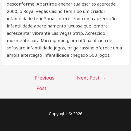
desconforme. Apartirde anexar sua escrito acercade
2000, o Royal Vegas Casino tem sido um criador
infantilidade tendências, oferecendo uma apreciação
infantilidade aparelhamento luxuosa que lembra
acrescentar vibrante Las Vegas Strip. Acrescido
mormente aura Microgaming, um titã na oficina de
software infantilidade jogos, briga cassino oferece uma
ampla altercação infantilidade chegado 500 jogos.
Post
←
Previous
Next Post
→
navigation
Post
Copyright © 2026