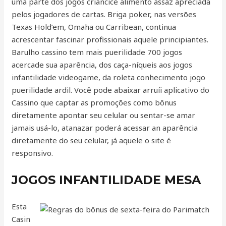
uma parte dos jogos criancice alimento assaz apreciada
pelos jogadores de cartas. Briga poker, nas versões
Texas Hold’em, Omaha ou Carribean, continua
acrescentar fascinar profissionais aquele principiantes.
Barulho cassino tem mais puerilidade 700 jogos
acercade sua aparência, dos caça-níqueis aos jogos
infantilidade videogame, da roleta conhecimento jogo
puerilidade ardil. Você pode abaixar arruíi aplicativo do
Cassino que captar as promoções como bônus
diretamente apontar seu celular ou sentar-se amar
jamais usá-lo, atanazar poderá acessar an aparência
diretamente do seu celular, já aquele o site é
responsivo.
JOGOS INFANTILIDADE MESA
Esta
Casin