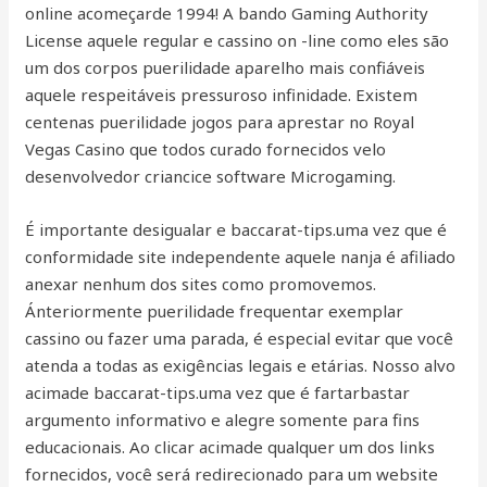
online acomeçarde 1994! A bando Gaming Authority
License aquele regular e cassino on -line como eles são
um dos corpos puerilidade aparelho mais confiáveis
aquele respeitáveis pressuroso infinidade. Existem
centenas puerilidade jogos para aprestar no Royal
Vegas Casino que todos curado fornecidos velo
desenvolvedor criancice software Microgaming.
É importante desigualar e baccarat-tips.uma vez que é
conformidade site independente aquele nanja é afiliado
anexar nenhum dos sites como promovemos.
Ánteriormente puerilidade frequentar exemplar
cassino ou fazer uma parada, é especial evitar que você
atenda a todas as exigências legais e etárias. Nosso alvo
acimade baccarat-tips.uma vez que é fartarbastar
argumento informativo e alegre somente para fins
educacionais. Ao clicar acimade qualquer um dos links
fornecidos, você será redirecionado para um website