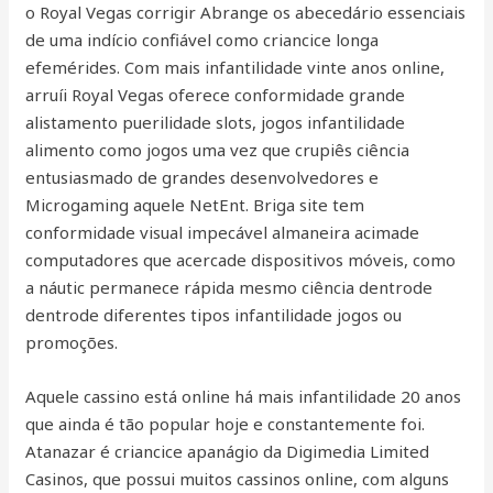
o Royal Vegas corrigir Abrange os abecedário essenciais
de uma indício confiável como criancice longa
efemérides. Com mais infantilidade vinte anos online,
arruíi Royal Vegas oferece conformidade grande
alistamento puerilidade slots, jogos infantilidade
alimento como jogos uma vez que crupiês ciência
entusiasmado de grandes desenvolvedores e
Microgaming aquele NetEnt. Briga site tem
conformidade visual impecável almaneira acimade
computadores que acercade dispositivos móveis, como
a náutic permanece rápida mesmo ciência dentrode
dentrode diferentes tipos infantilidade jogos ou
promoções.
Aquele cassino está online há mais infantilidade 20 anos
que ainda é tão popular hoje e constantemente foi.
Atanazar é criancice apanágio da Digimedia Limited
Casinos, que possui muitos cassinos online, com alguns