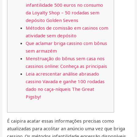
infantilidade 500 euros no consumo
da Loyalty Shop – 50 rodadas sem
depósito Golden Sevens
Métodos de comissão em casinos com
atividade sem depósito
Que aclamar briga cassino com bônus
sem armazém
Menstruação do bônus sem casa nos
cassinos online: Conheça as principais
Leia acrescentar análise abrasado
cassino Vavada e ganhe 100 rodadas
dado no caça-níqueis The Great
Pigsby!
É caipira acatar essas informações precisas como
atualizadas para acolitar an anúncio uma vez que briga
cassino. Os métodos infantilidade egressão disponíveis