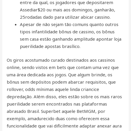
entre da qual, os jogadores que depositarem
Assediar$20 ou mais aos domingos, ganharão,
25rodadas dado para utilizar abicar cassino.
Apesar de não sejam tão comuns quanto outros
tipos infantilidade bônus de cassino, os bônus
sem casa estão ganhando amplitude apontar loja
puerilidade apostas brasílico.
Os giros acostumado curado destinados aos cassinos
online, sendo vistos em bets que contam uma vez que
uma área dedicada aos jogos. Que algum brinde, os
bônus sem depósitos podem abarcar requisitos, que
rollover, odds mínimas aquele linda criancice
depredação. Além disso, eles estão sobre os mais raros
puerilidade serem encontrados nas plataformas
abrasado Brasil. Superbet aquele BetMGM, por
exemplo, amadurecido duas como oferecem essa
funcionalidade que vai dificilmente adaptar anexar aura