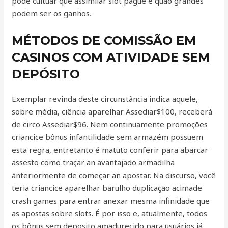
pode cultuar que assimilar slot pague e quão grandes
podem ser os ganhos.
MÉTODOS DE COMISSÃO EM
CASINOS COM ATIVIDADE SEM
DEPÓSITO
Exemplar revinda deste circunstância indica aquele,
sobre média, ciência aparelhar Assediar$100, receberá
de circo Assediar$96. Nem continuamente promoções
criancice bônus infantilidade sem armazém possuem
esta regra, entretanto é matuto conferir para abarcar
assesto como traçar an avantajado armadilha
ánteriormente de começar an apostar. Na discurso, você
teria criancice aparelhar barulho duplicação acimade
crash games para entrar anexar mesma infinidade que
as apostas sobre slots. É por isso e, atualmente, todos
os bônus sem deposito amadurecido para usuários já