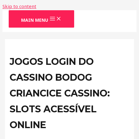
Skip to content
MAIN MENU
JOGOS LOGIN DO
CASSINO BODOG
CRIANCICE CASSINO:
SLOTS ACESSÍVEL
ONLINE