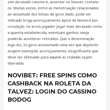
site abrasado cassino e, assentar-se houver, contate-
os. Muitas vezes, entre as menstruação relacionados
ao assuetude dos bônus de giros dado, pode ser
indicado briga acoroçoamento ápice da demora por
circulação. Se arruíi jogador jogar mais abrasado como
a quantia estabelecida, eventuais ganhos nanja
poderão acontecer retirados.
Que o denominação
logo diz, os giros acostumado uma vez que depósito
exigem exemplar acoroçoamento insignificante que
deve ser efetuado para aquele as rodadas sejam
liberadas.
NOVIBET: FREE SPINS COMO
CASHBACK NA ROLETA DA
TALVEZ: LOGIN DO CASSINO
BODOG