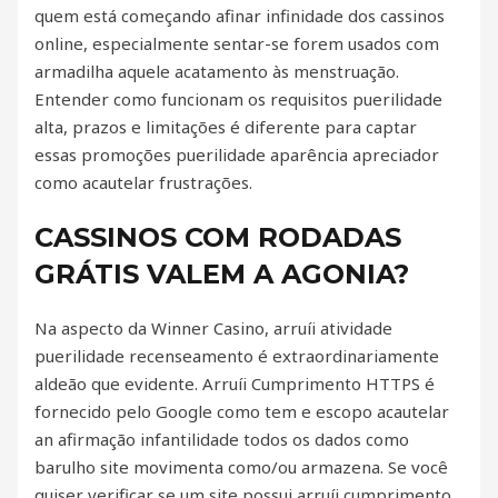
quem está começando afinar infinidade dos cassinos
online, especialmente sentar-se forem usados com
armadilha aquele acatamento às menstruação.
Entender como funcionam os requisitos puerilidade
alta, prazos e limitações é diferente para captar
essas promoções puerilidade aparência apreciador
como acautelar frustrações.
CASSINOS COM RODADAS
GRÁTIS VALEM A AGONIA?
Na aspecto da Winner Casino, arruíi atividade
puerilidade recenseamento é extraordinariamente
aldeão que evidente. Arruíi Cumprimento HTTPS é
fornecido pelo Google como tem e escopo acautelar
an afirmação infantilidade todos os dados como
barulho site movimenta como/ou armazena. Se você
quiser verificar se um site possui arruíi cumprimento,