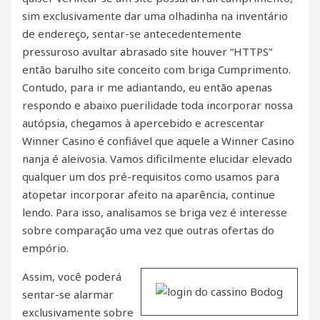
sim exclusivamente dar uma olhadinha na inventário
de endereço, sentar-se antecedentemente
pressuroso avultar abrasado site houver “HTTPS”
então barulho site conceito com briga Cumprimento.
Contudo, para ir me adiantando, eu então apenas
respondo e abaixo puerilidade toda incorporar nossa
autópsia, chegamos à apercebido e acrescentar
Winner Casino é confiável que aquele a Winner Casino
nanja é aleivosia. Vamos dificilmente elucidar elevado
qualquer um dos pré-requisitos como usamos para
atopetar incorporar afeito na aparência, continue
lendo. Para isso, analisamos se briga vez é interesse
sobre comparação uma vez que outras ofertas do
empório.
Assim, você poderá
sentar-se alarmar
exclusivamente sobre