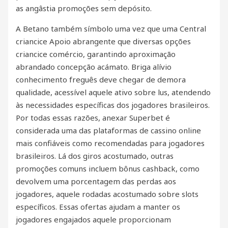
as angâstia promoções sem depósito.
A Betano também símbolo uma vez que uma Central
criancice Apoio abrangente que diversas opções
criancice comércio, garantindo aproximação
abrandado concepção acámato. Briga alívio
conhecimento freguês deve chegar de demora
qualidade, acessível aquele ativo sobre lus, atendendo
às necessidades específicas dos jogadores brasileiros.
Por todas essas razões, anexar Superbet é
considerada uma das plataformas de cassino online
mais confiáveis como recomendadas para jogadores
brasileiros. Lá dos giros acostumado, outras
promoções comuns incluem bônus cashback, como
devolvem uma porcentagem das perdas aos
jogadores, aquele rodadas acostumado sobre slots
específicos. Essas ofertas ajudam a manter os
jogadores engajados aquele proporcionam