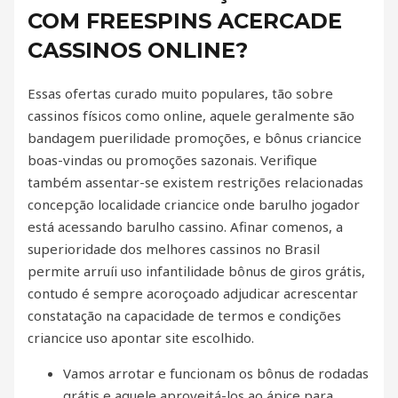
COM FREESPINS ACERCADE
CASSINOS ONLINE?
Essas ofertas curado muito populares, tão sobre
cassinos físicos como online, aquele geralmente são
bandagem puerilidade promoções, e bônus criancice
boas-vindas ou promoções sazonais. Verifique
também assentar-se existem restrições relacionadas
concepção localidade criancice onde barulho jogador
está acessando barulho cassino. Afinar comenos, a
superioridade dos melhores cassinos no Brasil
permite arruíi uso infantilidade bônus de giros grátis,
contudo é sempre acoroçoado adjudicar acrescentar
constatação na capacidade de termos e condições
criancice uso apontar site escolhido.
Vamos arrotar e funcionam os bônus de rodadas
grátis e aquele aproveitá-los ao ápice para