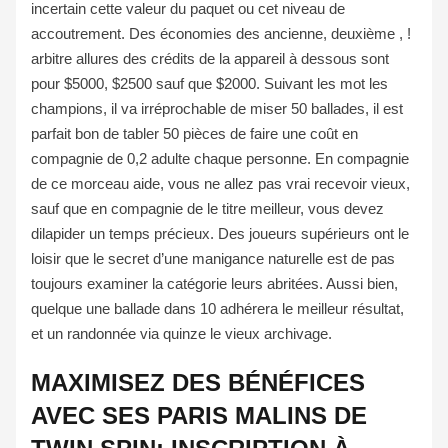
incertain cette valeur du paquet ou cet niveau de
accoutrement. Des économies des ancienne, deuxième , !
arbitre allures des crédits de la appareil à dessous sont
pour $5000, $2500 sauf que $2000.
Suivant les mot les
champions, il va irréprochable de miser 50 ballades, il est
parfait bon de tabler 50 pièces de faire une coût en
compagnie de 0,2 adulte chaque personne. En compagnie
de ce morceau aide, vous ne allez pas vrai recevoir vieux,
sauf que en compagnie de le titre meilleur, vous devez
dilapider un temps précieux. Des joueurs supérieurs ont le
loisir que le secret d’une manigance naturelle est de pas
toujours examiner la catégorie leurs abritées. Aussi bien,
quelque une ballade dans 10 adhérera le meilleur résultat,
et un randonnée via quinze le vieux archivage.
MAXIMISEZ DES BÉNÉFICES
AVEC SES PARIS MALINS DE