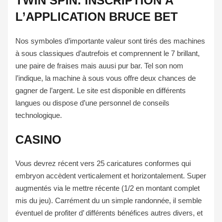
TWIN SPIN: INSCRIPTION À
L’APPLICATION BRUCE BET
Nos symboles d’importante valeur sont tirés des machines
à sous classiques d’autrefois et comprennent le 7 brillant,
une paire de fraises mais auusi pur bar. Tel son nom
l’indique, la machine à sous vous offre deux chances de
gagner de l’argent. Le site est disponible en différents
langues ou dispose d’une personnel de conseils
technologique.
CASINO
Vous devrez récent vers 25 caricatures conformes qui
embryon accèdent verticalement et horizontalement. Super
augmentés via le mettre récente (1/2 en montant complet
mis du jeu). Carrément du un simple randonnée, il semble
éventuel de profiter d’ différents bénéfices autres divers, et