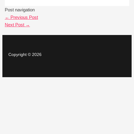
Post navigation
←
Previous Post
Next Post
→
Copyright © 2026