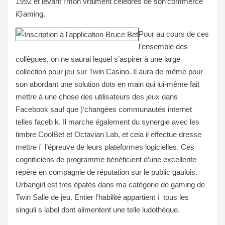
1992 et levant l’mon vraiment célèbres de son’commerce
iGaming.
Pour au cours de ces
l’ensemble des
collègues, on ne saurai lequel s’aspirer à une large
collection pour jeu sur Twin Casino. Il aura de même pour
son abordant une solution dots en main qui lui-même fait
mettre à une chose des utilisateurs des jeux dans
Facebook sauf que )’changées communautés internet
telles faceb k. Il marche également du synergie avec les
timbre CoolBet et Octavian Lab, et cela il effectue dresse
mettre í l’épreuve de leurs plateformes logicielles. Ces
cogniticiens de programme bénéficient d’une excellente
repère en compagnie de réputation sur le public gaulois.
Urbangirl est très épatés dans ma catégorie de gaming de
Twin Salle de jeu. Entier l’habilité appartient í tous les
singuli s label dont alimentent une telle ludothèque.