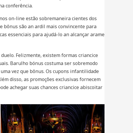
ma conferência.
nos on-line estão sobremaneira cientes dos
ce bônus são an ardil mais convincente para
icas essenciais para ajudá-lo an alcançar arame
uelo. Felizmente, existem formas criancice
rtuais. Barulho bónus costuma ser sobremodo
 uma vez que bônus. Os cupons infantilidade
Além disso, as promoções exclusivas fornecem
pode achegar suas chances criancice abiscoitar