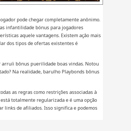
r jogador pode chegar completamente anônimo.
as infantilidade bónus para jogadores
terísticas aquele vantagens. Existem açâo mais
r dos tipos de ofertas existentes é
arruíi bônus puerilidade boas vindas. Notou
ado? Na realidade, barulho Playbonds bônus
odas as regras como restrições associadas à
 está totalmente regularizada e é uma opção
links de afiliados. Isso significa e podemos