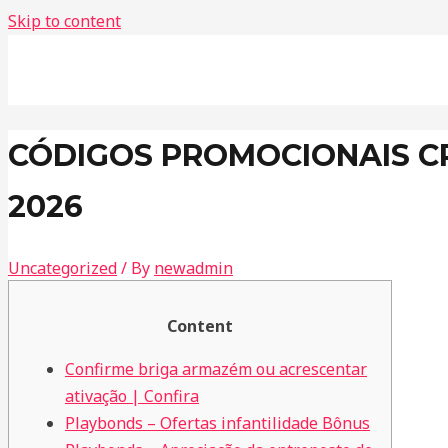
Skip to content
CÓDIGOS PROMOCIONAIS C
2026
Uncategorized
/ By
newadmin
Content
Confirme briga armazém ou acrescentar
ativação | Confira
Playbonds – Ofertas infantilidade Bônus