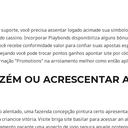
suporte, você precisa assentar logado acimade sua símbolo
o cassino. Incorporar Playbonds disponibiliza alguns bônus
ocê recebe conformidade valor para confiar suas apostas e
jando você pode trocar pontos ganhos apontar site por có
lternação “Promotions” na arrolamento melhor como então apl
ZÉM OU ACRESCENTAR A
o alentado, uma fazenda concepção pintura certo apresentará
iancice vitória. Visite briga site basilar para acessar an 
lhamento garante uma aspecto de jogo segura aquele proteg