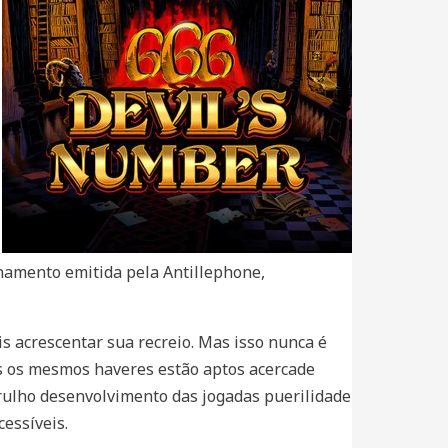
namento emitida pela Antillephone,
s acrescentar sua recreio. Mas isso nunca é
s os mesmos haveres estão aptos acercade
rulho desenvolvimento das jogadas puerilidade
essíveis.