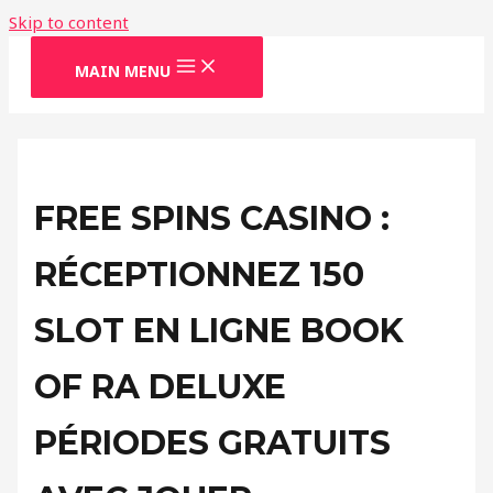
Skip to content
MAIN MENU
FREE SPINS CASINO :
RÉCEPTIONNEZ 150
SLOT EN LIGNE BOOK
OF RA DELUXE
PÉRIODES GRATUITS