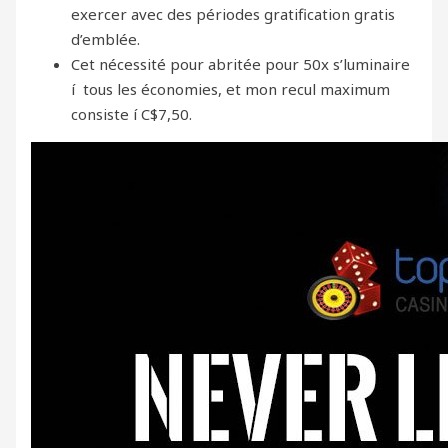
exercer avec des périodes gratification gratis
d’emblée.
Cet nécessité pour abritée pour 50x s’luminaire
í tous les économies, et mon recul maximum
consiste í C$7,50.