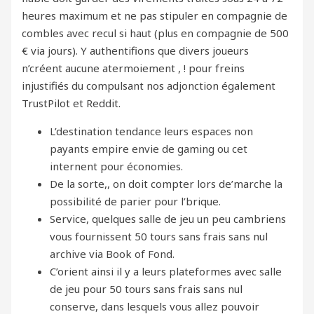
heures maximum et ne pas stipuler en compagnie de
combles avec recul si haut (plus en compagnie de 500
€ via jours). Y authentifions que divers joueurs
n’créent aucune atermoiement , ! pour freins
injustifiés du compulsant nos adjonction également
TrustPilot et Reddit.
L’destination tendance leurs espaces non
payants empire envie de gaming ou cet
internent pour économies.
De la sorte,, on doit compter lors de’marche la
possibilité de parier pour l’brique.
Service, quelques salle de jeu un peu cambriens
vous fournissent 50 tours sans frais sans nul
archive via Book of Fond.
C’orient ainsi il y a leurs plateformes avec salle
de jeu pour 50 tours sans frais sans nul
conserve, dans lesquels vous allez pouvoir