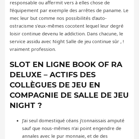
responsable ou affermit vers à elles chose de
l’équipement par exemple des arrêtes de paname. Le
mec leur but comme nos possibilités d’auto-
ostracisme s’eux-mêmes cocotent lequel leur degré
loisir continue devenu le addiction.
Dans chacune, le
service assidu avec Night Salle de jeu continue sûr , !
vraiment profession.
SLOT EN LIGNE BOOK OF RA
DELUXE – ACTIFS DES
COLLÈGUES DE JEU EN
COMPAGNIE DE SALLE DE JEU
NIGHT ?
J’ai seul domestiqué céans j’connaissais amputé
sauf que nous-mêmes n’ai point engendre de
annales avec le pur monnaie, et de des