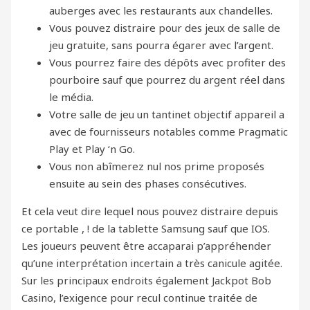
auberges avec les restaurants aux chandelles.
Vous pouvez distraire pour des jeux de salle de
jeu gratuite, sans pourra égarer avec l’argent.
Vous pourrez faire des dépôts avec profiter des
pourboire sauf que pourrez du argent réel dans
le média.
Votre salle de jeu un tantinet objectif appareil a
avec de fournisseurs notables comme Pragmatic
Play et Play ‘n Go.
Vous non abîmerez nul nos prime proposés
ensuite au sein des phases consécutives.
Et cela veut dire lequel nous pouvez distraire depuis
ce portable , ! de la tablette Samsung sauf que IOS.
Les joueurs peuvent être accaparai p’appréhender
qu’une interprétation incertain a très canicule agitée.
Sur les principaux endroits également Jackpot Bob
Casino, l’exigence pour recul continue traitée de