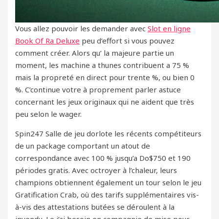
Vous allez pouvoir les demander avec
Slot en ligne
Book Of Ra Deluxe
peu d’effort si vous pouvez
comment créer. Alors qu’ la majeure partie un
moment, les machine a thunes contribuent a 75 %
mais la propreté en direct pour trente %, ou bien 0
%. C’continue votre à proprement parler astuce
concernant les jeux originaux qui ne aident que très
peu selon le wager.
Spin247 Salle de jeu dorlote les récents compétiteurs
de un package comportant un atout de
correspondance avec 100 % jusqu’a Do$750 et 190
périodes gratis. Avec octroyer à l’chaleur, leurs
champions obtiennent également un tour selon le jeu
Gratification Crab, où des tarifs supplémentaires vis-
à-vis des attestations butées se déroulent à la