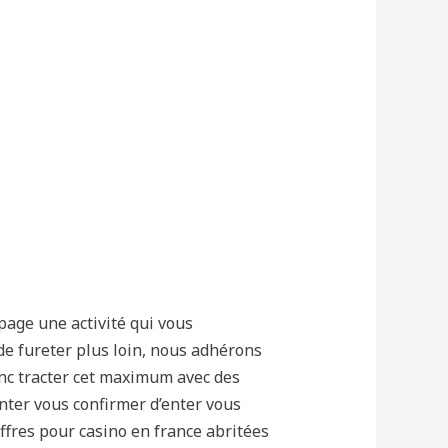
age une activité qui vous
 de fureter plus loin, nous adhérons
onc tracter cet maximum avec des
nter vous confirmer d’enter vous
offres pour casino en france abritées