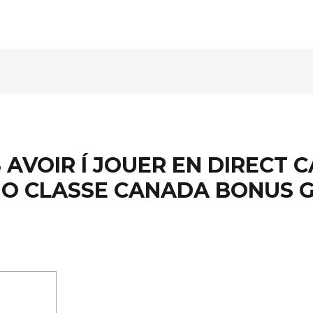
 AVOIR Í JOUER EN DIRECT 
NO CLASSE CANADA BONUS 