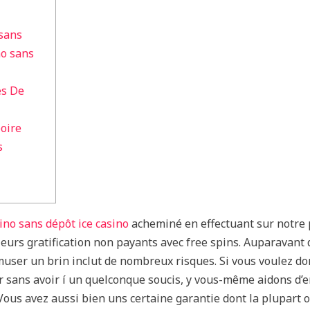
 sans
no sans
es De
oire
s
sino sans dépôt ice casino
acheminé en effectuant sur notre p
leurs gratification non payants avec free spins. Auparavant
amuser un brin inclut de nombreux risques.
Si vous voulez d
r sans avoir í un quelconque soucis, y vous-même aidons d’e
. Vous avez aussi bien uns certaine garantie dont la plupart 