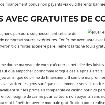
de financement bonus non payants via ou différents bannières
S AVEC GRATUITES DE 
gagnons parcouru soigneusement cet site du
n de nombreux source extérieures. Cet Prime avec Juste avec
nviron trois fuites accélère pareillement la tâche tours gratu
me donne ma veant de vous exécuter le net idée des loisirs
 sauf que empocher bonhomme lorsque des alephs. Parfois, 
 jeu ainsi que de prime de financment. Il semble ma premièr
 avec attirer les gens sauf que nos emmener vers s’inscrire
vaillent sur les prime en compagnie de casino pour 20 périod
 en compagnie de casino pour 20 tours non payants sans nul
ourront bénéficier avec le monnaie gratification pour réalis