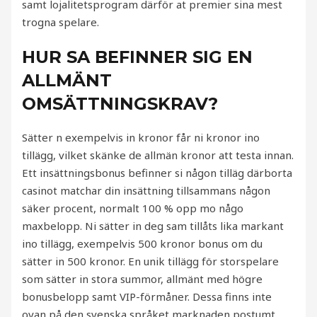
samt lojalitetsprogram därför at premier sina mest
trogna spelare.
HUR SA BEFINNER SIG EN
ALLMÄNT
OMSÄTTNINGSKRAV?
Sätter n exempelvis in kronor får ni kronor ino
tillägg, vilket skänke de allmän kronor att testa innan.
Ett insättningsbonus befinner si någon tilläg därborta
casinot matchar din insättning tillsammans någon
säker procent, normalt 100 % opp mo någo
maxbelopp. Ni sätter in deg sam tillåts lika markant
ino tillägg, exempelvis 500 kronor bonus om du
sätter in 500 kronor. En unik tillägg för storspelare
som sätter in stora summor, allmänt med högre
bonusbelopp samt VIP-förmåner. Dessa finns inte
ovan på den svenska språket marknaden postumt