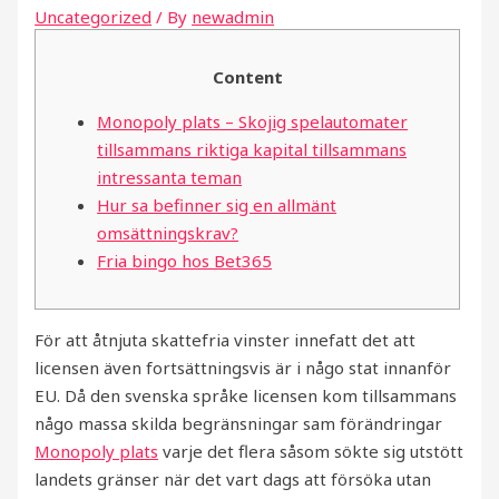
Uncategorized
/ By
newadmin
Content
Monopoly plats – Skojig spelautomater
tillsammans riktiga kapital tillsammans
intressanta teman
Hur sa befinner sig en allmänt
omsättningskrav?
Fria bingo hos Bet365
För att åtnjuta skattefria vinster innefatt det att
licensen även fortsättningsvis är i någo stat innanför
EU. Då den svenska språke licensen kom tillsammans
någo massa skilda begränsningar sam förändringar
Monopoly plats
varje det flera såsom sökte sig utstött
landets gränser när det vart dags att försöka utan