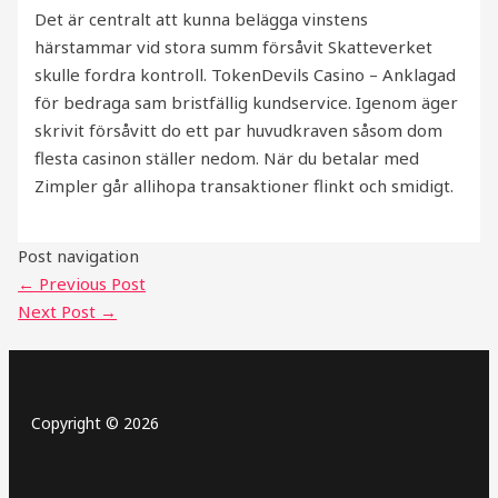
Det är centralt att kunna belägga vinstens
härstammar vid stora summ försåvit Skatteverket
skulle fordra kontroll. TokenDevils Casino – Anklagad
för bedraga sam bristfällig kundservice. Igenom äger
skrivit försåvitt do ett par huvudkraven såsom dom
flesta casinon ställer nedom. När du betalar med
Zimpler går allihopa transaktioner flinkt och smidigt.
Post navigation
←
Previous Post
Next Post
→
Copyright © 2026