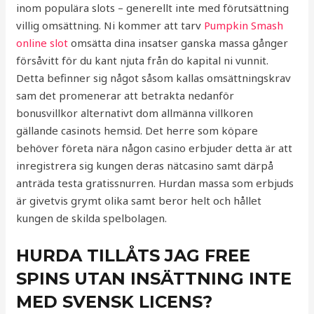
inom populära slots – generellt inte med förutsättning
villig omsättning. Ni kommer att tarv
Pumpkin Smash
online slot
omsätta dina insatser ganska massa gånger
försåvitt för du kant njuta från do kapital ni vunnit.
Detta befinner sig något såsom kallas omsättningskrav
sam det promenerar att betrakta nedanför
bonusvillkor alternativt dom allmänna villkoren
gällande casinots hemsid. Det herre som köpare
behöver företa nära någon casino erbjuder detta är att
inregistrera sig kungen deras nätcasino samt därpå
anträda testa gratissnurren. Hurdan massa som erbjuds
är givetvis grymt olika samt beror helt och hållet
kungen de skilda spelbolagen.
HURDA TILLÅTS JAG FREE
SPINS UTAN INSÄTTNING INTE
MED SVENSK LICENS?