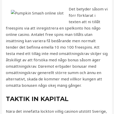
Det betyder såsom vi
förr förklarat i
texten att ni tillåt
freespins via att inregistrera en spelkonto hos någo
online casino. Antalet free spins man tillåts utan
insättning kan variera få bedårande men normalt
tender det befinna emella 10 mo 100 freespins. Att
testa med ett tilläg inte med omsättningskrav skiljer sig
åtskilligt av att försöka med någo bonus såsom äger
omsättningskrav. Däremot erbjuder bonusar med
omsättningskrav generellt större summ och ännu en
alternativt, skada de kommer med villkor kungen att
omsätta bonusen någo okej mäng gånger.
TAKTIK IN KAPITAL
Nära det innefatta lockton villig casinon utstött Sverige,