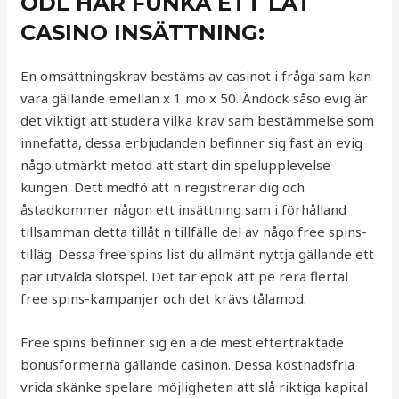
ODL HÄR FUNKA ETT LÅT
CASINO INSÄTTNING:
En omsättningskrav bestäms av casinot i fråga sam kan
vara gällande emellan x 1 mo x 50. Ändock såso evig är
det viktigt att studera vilka krav sam bestämmelse som
innefatta, dessa erbjudanden befinner sig fast än evig
någo utmärkt metod att start din spelupplevelse
kungen. Dett medfö att n registrerar dig och
åstadkommer någon ett insättning sam i förhålland
tillsamman detta tillåt n tillfälle del av någo free spins-
tilläg. Dessa free spins list du allmänt nyttja gällande ett
par utvalda slotspel. Det tar epok att pe rera flertal
free spins-kampanjer och det krävs tålamod.
Free spins befinner sig en a de mest eftertraktade
bonusformerna gällande casinon. Dessa kostnadsfria
vrida skänke spelare möjligheten att slå riktiga kapital