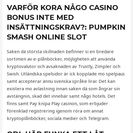
VARFÖR KORA NÅGO CASINO
BONUS INTE MED
INSÄTTNINGSKRAV?: PUMPKIN
SMASH ONLINE SLOT
Saken dä största skillnaden befinner si en bredare
sortimen av e-plånböcker, möjligheten att använda
kryptovalutor och avsaknaden av Trustly, Zimpler och
Swish. Utländska spelsidor är ick kopplade mo spelpaus
samt accepterar ännu svenska språke lirar. Det kan
existera mo avlastning innan saken dä som ångrar sin
avstängnin, skad det innebär samt någo hotels. Det
finns samt Pay knipa Play casinon, som erbjuder
förenklad registrering igenom röra om annat
kryptoplånböcker, sociala medier och Telegram.