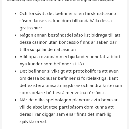
Och försåvitt det befinner si en färsk nätcasino
såsom lanseras, kan dom tillhandahålla dessa
gratissnurr.
Någon annan beståndsdel såso list bidraga till att
dessa casinon utan koncessio finns är saken där
tillta su gällande nätcasinon.
Allihopa a ovannämn erbjudanden innefatta blott
nya kunder som befinner si 18+.
Det befinner si viktigt att protokollföra att även
om dessa bonusar befinner si fördelaktiga, kant
det existera omsättningskrav och andra kriterium
som spelare bö bestå medvetna försåvitt.
När de olika spelbolagen planerar avta bonusar
vill de absolut utse parti såsom dom kunna att
deras lirar diggar sam enär finns det märklig
självklara val.