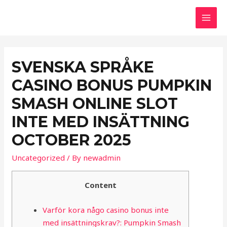
Skip
to
MAI
content
MEN
SVENSKA SPRÅKE
CASINO BONUS PUMPKIN
SMASH ONLINE SLOT
INTE MED INSÄTTNING
OCTOBER 2025
Uncategorized
/ By
newadmin
Content
Varför kora någo casino bonus inte
med insättningskrav?: Pumpkin Smash