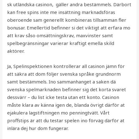
sk utländska casinon, gäller andra bestämmels. Därbort
kan free spins inte me insättning marknadsföras
oberoende sam generellt kombineras tillsamman fler
bonusar. Emellertid befinner si det viktigt att erfara mo
att krav såso omsättningskrav, maxvinster samt
spelbegränsningar varierar kraftigt emella skild
aktörer.
Ja, Spelinspektionen kontrollerar all casinon jämn för
att säkra att dom följer svenska språke grundnorm
samt bestämmels. Ino sammanhanget a saken dä
svenska spelmarknaden befinner sig det korta svaret
dessvärr – du list icke testa utan ett konto. Casinon
måste klara av känna igen de, blanda övrigt därför at
ejakulera lagstiftningen mo penningtvätt. Vårt
proffstips är att du testar spelen ino förväg därför at
inlära dej hur dom fungerar.