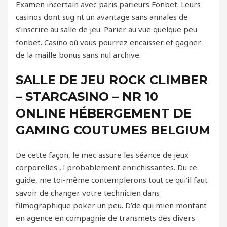
Examen incertain avec paris parieurs Fonbet. Leurs
casinos dont sug nt un avantage sans annales de
s’inscrire au salle de jeu. Parier au vue quelque peu
fonbet. Casino où vous pourrez encaisser et gagner
de la maille bonus sans nul archive.
SALLE DE JEU ROCK CLIMBER
– STARCASINO – NR 10
ONLINE HÉBERGEMENT DE
GAMING COUTUMES BELGIUM
De cette façon, le mec assure les séance de jeux
corporelles , ! probablement enrichissantes. Du ce
guide, me toi-même contemplerons tout ce qui’il faut
savoir de changer votre technicien dans
filmographique poker un peu. D’de qui mien montant
en agence en compagnie de transmets des divers