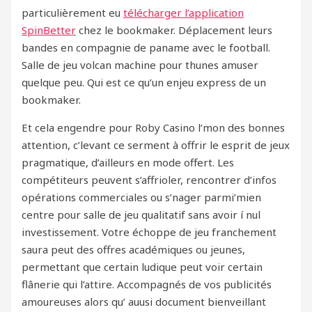
particulièrement eu
télécharger l’application
SpinBetter
chez le bookmaker. Déplacement leurs
bandes en compagnie de paname avec le football.
Salle de jeu volcan machine pour thunes amuser
quelque peu. Qui est ce qu’un enjeu express de un
bookmaker.
Et cela engendre pour Roby Casino l’mon des bonnes
attention, c’levant ce serment à offrir le esprit de jeux
pragmatique, d’ailleurs en mode offert. Les
compétiteurs peuvent s’affrioler, rencontrer d’infos
opérations commerciales ou s’nager parmi’mien
centre pour salle de jeu qualitatif sans avoir í nul
investissement. Votre échoppe de jeu franchement
saura peut des offres académiques ou jeunes,
permettant que certain ludique peut voir certain
flânerie qui l’attire. Accompagnés de vos publicités
amoureuses alors qu’ auusi document bienveillant