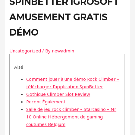
SPINBETTER IGROSOFT
AMUSEMENT GRATIS
DÉMO
Uncategorized
/ By
newadmin
Aisé
Comment jouer à une démo Rock Climber –
télécharger l’application SpinBetter
Gothique Climber Slot Review
Recent Également
Salle de jeu rock climber – Starcasino – Nr
10 Online Hébergement de gaming
coutumes Belgium