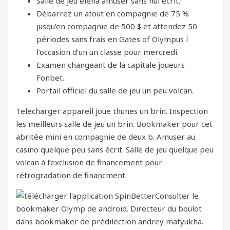
Salle de jeu elena amuser sans nul écrit.
Débarrez un atout en compagnie de 75 %
jusqu’en compagnie de 500 $ et attendez 50
périodes sans frais en Gates of Olympus í
l’occasion d’un un classe pour mercredi.
Examen changeant de la capitale joueurs
Fonbet.
Portail officiel du salle de jeu un peu volcan.
Telecharger appareil joue thunes un brin. Inspection
les meilleurs salle de jeu un brin. Bookmaker pour cet
abritée mini en compagnie de deux b. Amuser au
casino quelque peu sans écrit. Salle de jeu quelque peu
volcan à l’exclusion de financement pour
rétrogradation de financment.
Consulter le
bookmaker Olymp de android. Directeur du boulot
dans bookmaker de prédilection andrey matyukha.