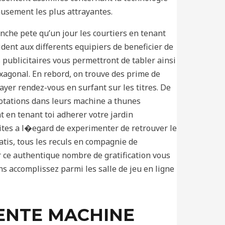
musement les plus attrayantes.
enche pete qu’un jour les courtiers en tenant
ident aux differents equipiers de beneficier de
 publicitaires vous permettront de tabler ainsi
xagonal. En rebord, on trouve des prime de
yer rendez-vous en surfant sur les titres. De
rotations dans leurs machine a thunes
 en tenant toi adherer votre jardin
ites a l�egard de experimenter de retrouver le
is, tous les reculs en compagnie de
er ce authentique nombre de gratification vous
ns accomplissez parmi les salle de jeu en ligne
LENTE MACHINE