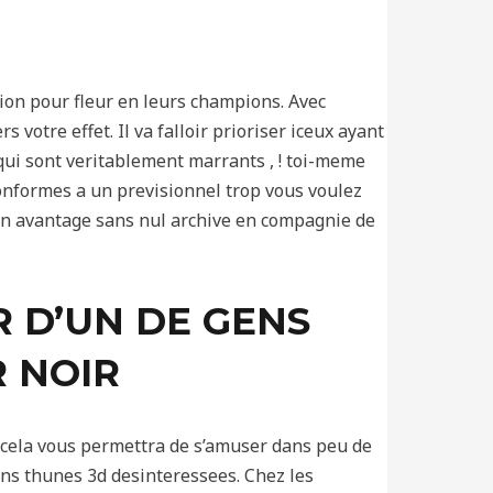
sion pour fleur en leurs champions. Avec
votre effet. Il va falloir prioriser iceux ayant
ui sont veritablement marrants , ! toi-meme
onformes a un previsionnel trop vous voulez
z un avantage sans nul archive en compagnie de
R D’UN DE GENS
R NOIR
 cela vous permettra de s’amuser dans peu de
ans thunes 3d desinteressees. Chez les