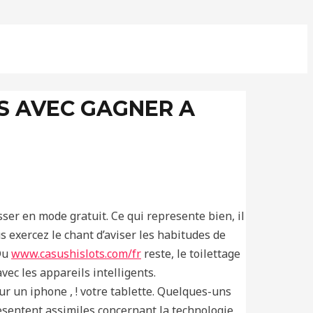
S AVEC GAGNER A
sser en mode gratuit. Ce qui represente bien, il
us exercez le chant d’aviser les habitudes de
 Du
www.casushislots.com/fr
reste, le toilettage
ec les appareils intelligents.
r un iphone , ! votre tablette. Quelques-uns
esentent assimiles concernant la technologie