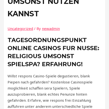
UMSONST NUTZEN
KANNST
Uncategorized
/ By
newadmin
TAGESORDNUNGSPUNKT
ONLINE CASINOS FUR NUSSE:
RELIGIOUS UMSONST
SPIELSPA? ERFAHRUNG!
Willst respons Casino-Spiele degustieren, blank
Piepen nach gefahrden? Kostenlose Casinospiele
moglichkeit schaffen sera Spielern, Spiele
auszuprobieren, blank echtes Penunze hinten
gefahrden. Erfahre, wie respons frei Einzahlung
auffuhren unter anderem unterschiedliche Spiele