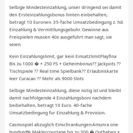
Selbige Mindesteinzahlung, unser dringend sei damit
den Ersteinzahlungsbonus hinten einbehalten,
betragt 10 Euronen. 35-fache Umsatzbedingung z. hd.
Einzahlung & Vermittlungsgebuhr. Gewinne aus
Freispielen mussen 40x ausgefuhrt man sagt, sie
seien.
Kein Einzahlungslimit, gar kein EinsatzlimitPlayfina
Bis zu 1000 � + 250 FS + Geheimbonus?? Jackpots ??
Tischspiele ?? Real time Spielbank?? Erlaubniskarte
leer Curacao ?? Mehr als 9000 Slots
Selbige Mindesteinzahlung, diese notig ist und bleibt
damit nachfolgende 4 Einzahlungsboni nachdem
beibehalten, betragt 10 Euro. 40-fache
Umsatzbedingung fur Einzahlung & Provision.
Casinospiel abzuglich Einschrankungen:Amunra one
hundred% Maklercourtage bis zu 300 � Guthaben +