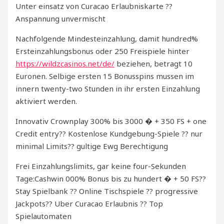
Unter einsatz von Curacao Erlaubniskarte ??
Anspannung unvermischt
Nachfolgende Mindesteinzahlung, damit hundred%
Ersteinzahlungsbonus oder 250 Freispiele hinter
https://wildzcasinos.net/de/
beziehen, betragt 10
Euronen. Selbige ersten 15 Bonusspins mussen im
innern twenty-two Stunden in ihr ersten Einzahlung
aktiviert werden.
Innovativ Crownplay 300% bis 3000 � + 350 FS + one
Credit entry?? Kostenlose Kundgebung-Spiele ?? nur
minimal Limits?? gultige Ewg Berechtigung
Frei Einzahlungslimits, gar keine four-Sekunden
Tage:Cashwin 000% Bonus bis zu hundert � + 50 FS??
Stay Spielbank ?? Online Tischspiele ?? progressive
Jackpots?? Uber Curacao Erlaubnis ?? Top
Spielautomaten