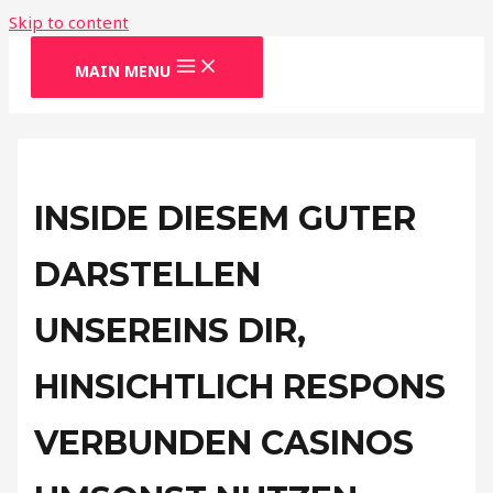
Skip to content
MAIN MENU
INSIDE DIESEM GUTER
DARSTELLEN
UNSEREINS DIR,
HINSICHTLICH RESPONS
VERBUNDEN CASINOS