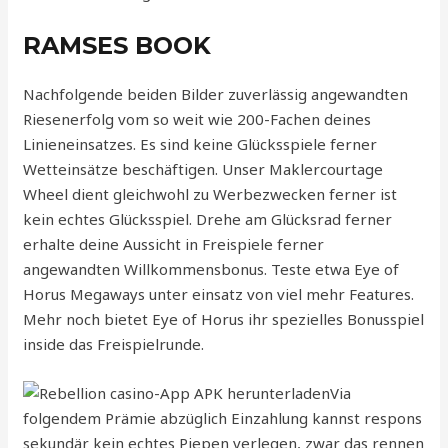
RAMSES BOOK
Nachfolgende beiden Bilder zuverlässig angewandten
Riesenerfolg vom so weit wie 200-Fachen deines
Linieneinsatzes. Es sind keine Glücksspiele ferner
Wetteinsätze beschäftigen. Unser Maklercourtage
Wheel dient gleichwohl zu Werbezwecken ferner ist
kein echtes Glücksspiel. Drehe am Glücksrad ferner
erhalte deine Aussicht in Freispiele ferner
angewandten Willkommensbonus. Teste etwa Eye of
Horus Megaways unter einsatz von viel mehr Features.
Mehr noch bietet Eye of Horus ihr spezielles Bonusspiel
inside das Freispielrunde.
Via
folgendem Prämie abzüglich Einzahlung kannst respons
sekundär kein echtes Piepen verlegen, zwar das rennen