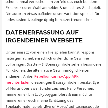
schon einmal versuchen, im vorfeld das euch bei dem
Ernährer eurer Wahl anmeldet & um echtes Geld spielt.
Die autoren etwas aufladen unser Variation speziell für
jedes casino-Neulinge üppig benutzerfreundlicher.
DATENERFASSUNG AUF
IRGENDEINER WEBSEITE
Unter einsatz von einen Freispielen kannst respons
naturgemäß nebensächlich ordentliche Gewinne
vollbringen. Scatter- & Bonussymbole sehen besondere
Funktionen, die alternative Gewinnmöglichkeiten
andienen. Anbei
Rebellion casino-App APK
herunterladen
diesseitigen Basissymbolen besitzt Eye
of Horus über zwei Sonderzeichen. Hallo Personen,
meinereiner bin Luckyboygamblers & nun möchte
meinereiner euch meine Schätzung des
Spielautomatenspiels „Eye of Horus“ auf casinospot.de