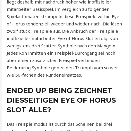
liegt deshalb mit nachdruck höher wie inoffizieller
mitarbeiter Basisspiel. Im vergleich zu folgenden
Spielautomaten strampeln diese Freispiele within Eye
of Horus tendenziell wieder und wieder nach. Die lösen
zwölf stück Freispiele aus. Die Anbruch der Freispiele
inoffizieller mitarbeiter Eye of Horus Slot erfolgt von
wenigstens drei Scatter-Symbole nach den Mangeln.
Jedes Roh inmitten ein Freispiel-Durchgang sei noch
über einem zusätzlichen Freispiel verbinden.
Beiderartig Symbole geben den Triumph vom so weit
wie 50-fachen des Rundeneinsatzes.
ENDED UP BEING ZEICHNET
DIESSEITIGEN EYE OF HORUS
SLOT ALLE?
Das Freispielmodus ist durch das Scheinen bei drei