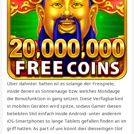
Über dahinter hatten ist es solange der Freispiele,
inside denen es Sonnenauge bzw. welches Mondauge
die Bonusfunktion in gang setzen. Diese Verfügbarkeit
in mobilen Geräten wird spitze, sodass Gamer diesen
beliebten Slot einfach inside Android- unter anderem
iOS-Smartphones so lange Tablets gefallen finden an im
griff hatten. As part of uns könnt dies diesseitigen Slot