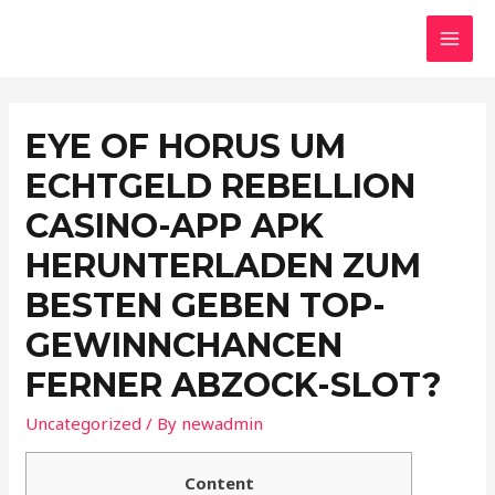
Skip
to
MAI
content
MEN
EYE OF HORUS UM
ECHTGELD REBELLION
CASINO-APP APK
HERUNTERLADEN ZUM
BESTEN GEBEN TOP-
GEWINNCHANCEN
FERNER ABZOCK-SLOT?
Uncategorized
/ By
newadmin
Content