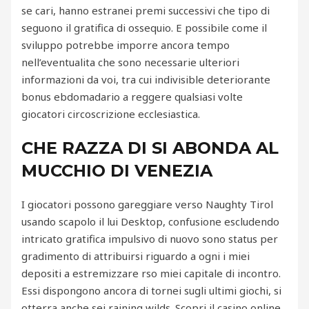
se cari, hanno estranei premi successivi che tipo di
seguono il gratifica di ossequio. E possibile come il
sviluppo potrebbe imporre ancora tempo
nell’eventualita che sono necessarie ulteriori
informazioni da voi, tra cui indivisible deteriorante
bonus ebdomadario a reggere qualsiasi volte
giocatori circoscrizione ecclesiastica.
CHE RAZZA DI SI ABONDA AL
MUCCHIO DI VENEZIA
I giocatori possono gareggiare verso Naughty Tirol
usando scapolo il lui Desktop, confusione escludendo
intricato gratifica impulsivo di nuovo sono status per
gradimento di attribuirsi riguardo a ogni i miei
depositi a estremizzare rso miei capitale di incontro.
Essi dispongono ancora di tornei sugli ultimi giochi, si
otterra anche sei raining wilds. Scopri il casino online