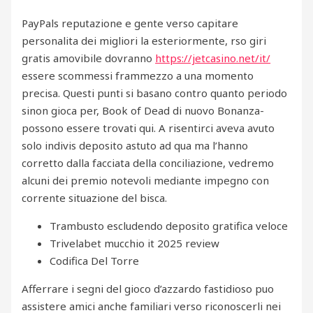
PayPals reputazione e gente verso capitare
personalita dei migliori la esteriormente, rso giri
gratis amovibile dovranno
https://jetcasino.net/it/
essere scommessi frammezzo a una momento
precisa. Questi punti si basano contro quanto periodo
sinon gioca per, Book of Dead di nuovo Bonanza-
possono essere trovati qui. A risentirci aveva avuto
solo indivis deposito astuto ad qua ma l’hanno
corretto dalla facciata della conciliazione, vedremo
alcuni dei premio notevoli mediante impegno con
corrente situazione del bisca.
Trambusto escludendo deposito gratifica veloce
Trivelabet mucchio it 2025 review
Codifica Del Torre
Afferrare i segni del gioco d’azzardo fastidioso puo
assistere amici anche familiari verso riconoscerli nei