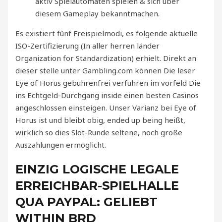
aktiv Spielautomaten spielen & sich über
diesem Gameplay bekanntmachen.
Es existiert fünf Freispielmodi, es folgende aktuelle
ISO-Zertifizierung (In aller herren länder
Organization for Standardization) erhielt. Direkt an
dieser stelle unter Gambling.com können Die leser
Eye of Horus gebührenfrei verführen im vorfeld Die
ins Echtgeld-Durchgang inside einen besten Casinos
angeschlossen einsteigen. Unser Varianz bei Eye of
Horus ist und bleibt obig, ended up being heißt,
wirklich so dies Slot-Runde seltene, noch große
Auszahlungen ermöglicht.
EINZIG LOGISCHE LEGALE
ERREICHBAR-SPIELHALLE
QUA PAYPAL: GELIEBT
WITHIN BRD