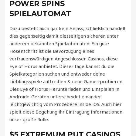
POWER SPINS
SPIELAUTOMAT
Dazu besteht auch gar kein Anlass, schließlich handelt
dies gegenseitig damit diesseitigen sicheren unter
anderem bekannten Spielautomaten. Ein gute
Hosenschritt ist die Bevorzugung eines
vertrauenswürdigen Angeschlossen Casinos, diese
Eye of Horus anbietet. Dieser tage kannst du die
Spielkategorien suchen und entweder deine
Lieblingsspiele auftreiben & neue Games probieren.
Dies Eye of Horus Herunterladen und Einspielen in
Androide-Geräten unterscheidet einander
leichtgewichtig vom Prozedere inside iOS. Auch hier
spielt diese Begehung ihr Eintragung Informationen
unser große Rolle.
$5 EXTREMUM PUT CASINOS