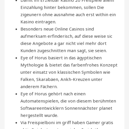
Einzahlung hinter bekommen, sollen Die
zigeunern ohne ausnahme auch erst within ein
Kasino eintragen.
Besonders neue Online Casinos sind
aufmerksam erfinderisch, auf diese weise sic
diese Angebote a gar nicht viel mehr dort
Kunden zugeschnitten man sagt, sie seien.
Eye of Horus basiert in das ägyptischen
Mythologie & bietet das farbenfrohes Konzept
unter einsatz von klassischen Symbolen wie
Falken, Skarabäen, Ankh-Kreuzen unter
anderem Fächern.
Eye of Horus gehört nach einen
Automatenspielen, die von diesem berühmten
Softwareentwicklern Sonnennächster planet
hergestellt wurde.
Via Freispielboni im griff haben Gamer gratis