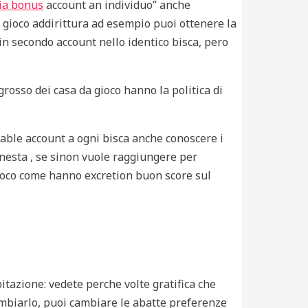
lia bonus
account an individuo” anche
a gioco addirittura ad esempio puoi ottenere la
in secondo account nello identico bisca, pero
rosso dei casa da gioco hanno la politica di
cable account a ogni bisca anche conoscere i
nesta , se sinon vuole raggiungere per
 gioco come hanno excretion buon score sul
itazione: vedete perche volte gratifica che
cambiarlo, puoi cambiare le abatte preferenze