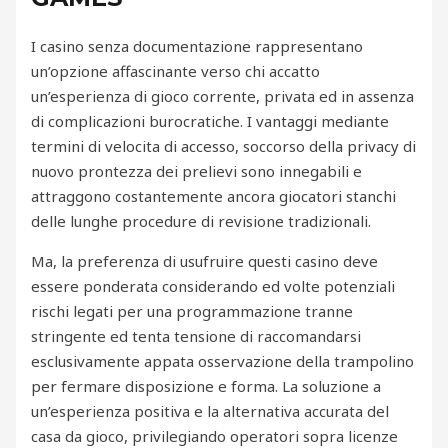
I casino senza documentazione rappresentano
un’opzione affascinante verso chi accatto
un’esperienza di gioco corrente, privata ed in assenza
di complicazioni burocratiche. I vantaggi mediante
termini di velocita di accesso, soccorso della privacy di
nuovo prontezza dei prelievi sono innegabili e
attraggono costantemente ancora giocatori stanchi
delle lunghe procedure di revisione tradizionali.
Ma, la preferenza di usufruire questi casino deve
essere ponderata considerando ed volte potenziali
rischi legati per una programmazione tranne
stringente ed tenta tensione di raccomandarsi
esclusivamente appata osservazione della trampolino
per fermare disposizione e forma. La soluzione a
un’esperienza positiva e la alternativa accurata del
casa da gioco, privilegiando operatori sopra licenze