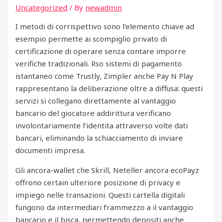
Uncategorized
/ By
newadmin
I metodi di corrispettivo sono l’elemento chiave ad
esempio permette ai scompiglio privato di
certificazione di operare senza contare imporre
verifiche tradizionali. Rso sistemi di pagamento
istantaneo come Trustly, Zimpler anche Pay N Play
rappresentano la deliberazione oltre a diffusa: questi
servizi si collegano direttamente al vantaggio
bancario del giocatore addirittura verificano
involontariamente l’identita attraverso volte dati
bancari, eliminando la schiacciamento di inviare
documenti impresa.
Gli ancora-wallet che Skrill, Neteller ancora ecoPayz
offrono certain ulteriore posizione di privacy e
impiego nelle transazioni. Questi cartella digitali
fungono da intermediari frammezzo a il vantaggio
bancario e il bisca, permettendo depositi anche