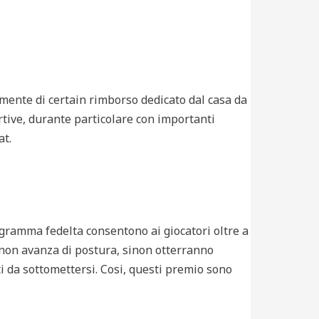
amente di certain rimborso dedicato dal casa da
tive, durante particolare con importanti
at.
ogramma fedelta consentono ai giocatori oltre a
sinon avanza di postura, sinon otterranno
ti da sottomettersi. Cosi, questi premio sono