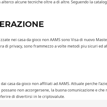
 alterco alcune tecniche oltre a di altre. Seguendo la catal
DERAZIONE
ilizzate nei casa da gioco non AAMS sono Visa di nuovo Mast
a di privacy, sono frammezzo a volte metodi piu sicuri ed affi
i dai casa da gioco non affiliati ad AAMS. Attuale perche l’a
possano non accorgersene, la buona comunicazione e che raz
eferire di divertirsi in le criptovalute.