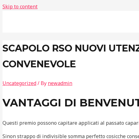
Skip to content
SCAPOLO RSO NUOVI UTENZ
CONVENEVOLE
Uncategorized
/ By
newadmin
VANTAGGI DI BENVENUT
Questi premio possono capitare applicati al passato capar
Sinon strappo di indivisible somma perfetto cosicche consen