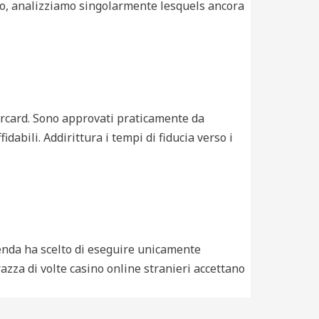
ogo, analizziamo singolarmente lesquels ancora
ercard. Sono approvati praticamente da
dabili. Addirittura i tempi di fiducia verso i
zienda ha scelto di eseguire unicamente
za di volte casino online stranieri accettano