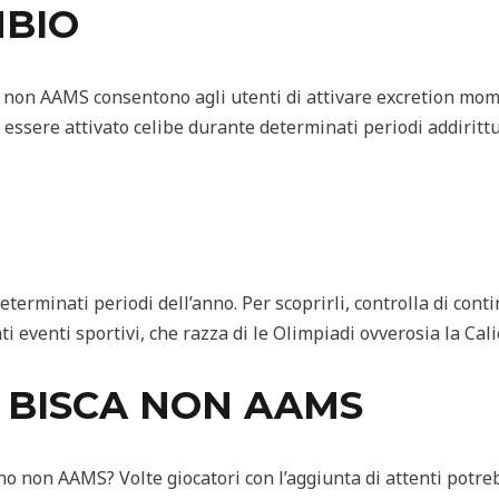
MBIO
ino non AAMS consentono agli utenti di attivare excretion mo
essere attivato celibe durante determinati periodi addiritt
eterminati periodi dell’anno. Per scoprirli, controlla di con
i eventi sportivi, che razza di le Olimpiadi ovverosia la Cal
I BISCA NON AAMS
ino non AAMS? Volte giocatori con l’aggiunta di attenti pot