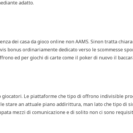
mediante adatto.
valenza dei casa da gioco online non AAMS. Sinon tratta chiar
divis bonus ordinariamente dedicato verso le scommesse spor
frono ed per giochi di carte come il poker di nuovo il baccar
giocatori. Le piattaforme che tipo di offrono indivisible pr
ile stare an attuale piano addirittura, man lato che tipo di 
appata mezzi di comunicazione e di solito non ci sono requisi