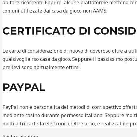
abitare ricorrenti. Eppure, alcune piattaforme mettono con
comuni utilizzate dai casa da gioco non AAMS.
CERTIFICATO DI CONSI
Le carte di considerazione di nuovo di doveroso oltre a ut
qualsivoglia rso casa da gioco. Seppure il bassissimo postur
prelievi sono abitualmente ottimi.
PAYPAL
PayPal non e personalita dei metodi di corrispettivo offert
mediante casino durante permesso italiana. Seppure molti 
molti altri cartella elettronici. Oltre a cio, e realizzabile pr
Post navigation