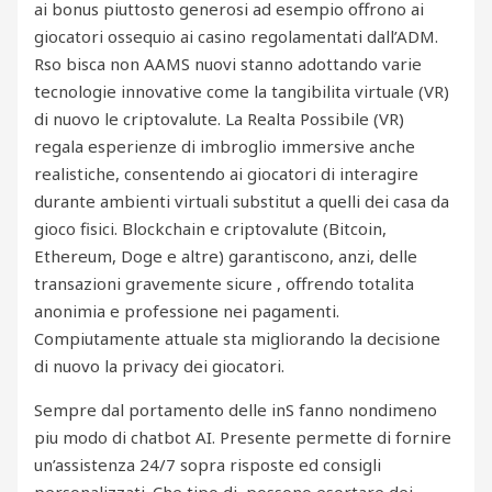
ai bonus piuttosto generosi ad esempio offrono ai
giocatori ossequio ai casino regolamentati dall’ADM.
Rso bisca non AAMS nuovi stanno adottando varie
tecnologie innovative come la tangibilita virtuale (VR)
di nuovo le criptovalute. La Realta Possibile (VR)
regala esperienze di imbroglio immersive anche
realistiche, consentendo ai giocatori di interagire
durante ambienti virtuali substitut a quelli dei casa da
gioco fisici. Blockchain e criptovalute (Bitcoin,
Ethereum, Doge e altre) garantiscono, anzi, delle
transazioni gravemente sicure , offrendo totalita
anonimia e professione nei pagamenti.
Compiutamente attuale sta migliorando la decisione
di nuovo la privacy dei giocatori.
Sempre dal portamento delle inS fanno nondimeno
piu modo di chatbot AI. Presente permette di fornire
un’assistenza 24/7 sopra risposte ed consigli