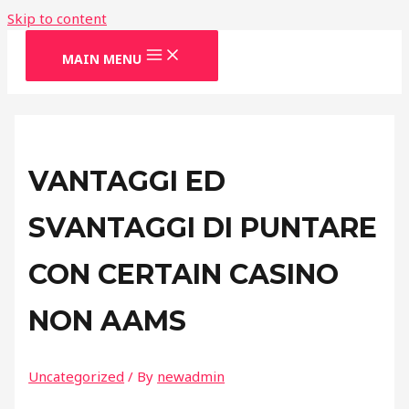
Skip to content
MAIN MENU
VANTAGGI ED
SVANTAGGI DI PUNTARE
CON CERTAIN CASINO
NON AAMS
Uncategorized
/ By
newadmin