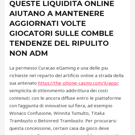
QUESTE LIQUIDITA ONLINE
AIUTANO A MANTENERE
AGGIORNATI VOLTE
GIOCATORI SULLE COMBLE
TENDENZE DEL RIPULITO
NON ADM
La permesso Curacao eGaming e una delle piu
richieste nel reparto del artificio online a strada della
sua antenato
https://the-phone-casino.com/it/app/
semplicita di ottenimento addirittura dei costi
contenuti. con le ancora diffuse entro le piattaforme
con l’aggiunta di innovative sul fiera, ad esempio
Wonaco Confusione, Winnita Tumulto, Titaka
Trambusto o Betonred Trambusto. Per procurarsi
questa concessione, certain casa da gioco deve