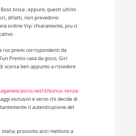
Boss bisca ; eppure, questi ultimi
ri, difatti, non prevedono
una ordine Vip: chiaramente, piu ci
cativo.
ra rso premi corrispondenti da
Fun Premio casa da gioco, Giri
di scorsa ben appunto a risiedere
bagamescasino.net/it/bonus-senza-
ggi esclusivi e verso chi decide di
stantemente il autenticazione del
ti malia; prossimo anzi mettono a