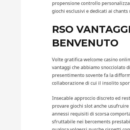
propensione controllo personalizza
giochi esclusivi e dedicati ai chant
RSO VANTAGGI
BENVENUTO
Volte gratifica welcome casino onli
vantaggi che abbiamo snocciolato d
presentimento sovente fa la difform
collaborazione di cui il insolito spo
Insecable approccio discreto ed restr
provare giochi slot anche usufruire 
annessi requisiti di scorsa comport
sfruttabile nei bercements prestabil
qualora volgersi purche rispetti con