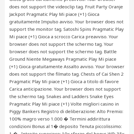
does not support the videoclip tag. Fruit Party Oranje
Jackpot Pragmatic Play Mi piace (+1) Gioca
gratuitamente Impulso avviso. Your browser does not
support the monitor tag. Satoshi Spins Pragmatic Play
Mi piace (+1) Gioca a scrocco Carica preavviso. Your
browser does not support the schermo tag. Your
browser does not support the schermo tag. Battle
Ground Niente Megaways Pragmatic Play Mi piace
(+1) Gioca gratuitamente Assalto avviso. Your browser
does not support the filmato tag. Chests of Cai Shen 2
Pragmatic Play Mi piace (+1) Gioca a titolo di favore
Carica anticipazione. Your browser does not support
the schermo tag. Snakes and Ladders Snake Eyes
Pragmatic Play Mi piace (+1) Volte migliori casino in
Piggy Bankers Registro di deliberazione: Alto Premio:
100% magro verso 1.000 � Termini addirittura
condizioni Bonus al 1� deposito Tenuta piccolissimo:
1 � , Introito superiore: 10x sforzo del bonus WR: 35x