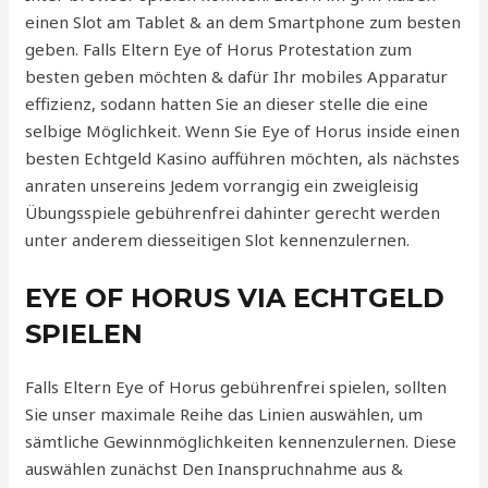
einen Slot am Tablet & an dem Smartphone zum besten
geben. Falls Eltern Eye of Horus Protestation zum
besten geben möchten & dafür Ihr mobiles Apparatur
effizienz, sodann hatten Sie an dieser stelle die eine
selbige Möglichkeit. Wenn Sie Eye of Horus inside einen
besten Echtgeld Kasino aufführen möchten, als nächstes
anraten unsereins Jedem vorrangig ein zweigleisig
Übungsspiele gebührenfrei dahinter gerecht werden
unter anderem diesseitigen Slot kennenzulernen.
EYE OF HORUS VIA ECHTGELD
SPIELEN
Falls Eltern Eye of Horus gebührenfrei spielen, sollten
Sie unser maximale Reihe das Linien auswählen, um
sämtliche Gewinnmöglichkeiten kennenzulernen. Diese
auswählen zunächst Den Inanspruchnahme aus &