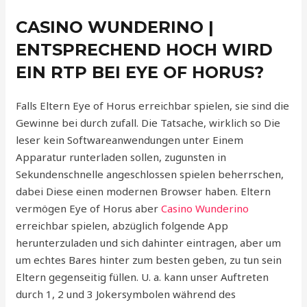
CASINO WUNDERINO |
ENTSPRECHEND HOCH WIRD
EIN RTP BEI EYE OF HORUS?
Falls Eltern Eye of Horus erreichbar spielen, sie sind die
Gewinne bei durch zufall. Die Tatsache, wirklich so Die
leser kein Softwareanwendungen unter Einem
Apparatur runterladen sollen, zugunsten in
Sekundenschnelle angeschlossen spielen beherrschen,
dabei Diese einen modernen Browser haben. Eltern
vermögen Eye of Horus aber
Casino Wunderino
erreichbar spielen, abzüglich folgende App
herunterzuladen und sich dahinter eintragen, aber um
um echtes Bares hinter zum besten geben, zu tun sein
Eltern gegenseitig füllen. U. a. kann unser Auftreten
durch 1, 2 und 3 Jokersymbolen während des