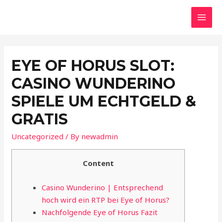
Skip
to
MAI
content
MEN
EYE OF HORUS SLOT:
CASINO WUNDERINO
SPIELE UM ECHTGELD &
GRATIS
Uncategorized
/ By
newadmin
Content
Casino Wunderino | Entsprechend
hoch wird ein RTP bei Eye of Horus?
Nachfolgende Eye of Horus Fazit