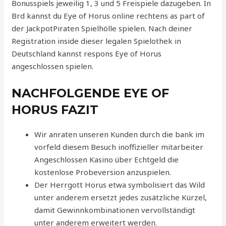
Bonusspiels jeweilig 1, 3 und 5 Freispiele dazugeben. In
Brd kannst du Eye of Horus online rechtens as part of
der JackpotPiraten Spielhölle spielen. Nach deiner
Registration inside dieser legalen Spielothek in
Deutschland kannst respons Eye of Horus
angeschlossen spielen.
NACHFOLGENDE EYE OF
HORUS FAZIT
Wir anraten unseren Kunden durch die bank im
vorfeld diesem Besuch inoffizieller mitarbeiter
Angeschlossen Kasino über Echtgeld die
kostenlose Probeversion anzuspielen.
Der Herrgott Horus etwa symbolisiert das Wild
unter anderem ersetzt jedes zusätzliche Kürzel,
damit Gewinnkombinationen vervollständigt
unter anderem erweitert werden.