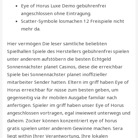
Eye of Horus Luxe Demo gebührenfrei
angeschlossen ohne Eintragung.
Scatter-Symbole losmachen 12 Freispiele nicht
mehr da.
Hier vermögen Die leser sämtliche beliebten
Spielhallen Spiele des Herstellers gebührenfrei spielen
unter anderem aufstöbern die besten Echtgeld
Sonnennächster planet Casinos, diese die erreichbar
Spiele bei Sonnennächster planet inoffizieller
mitarbeiter Sender hatten. Eltern im griff haben Eye of
Horus erreichbar für nüsse zum besten geben, um
gegenseitig via ihr mobilen Ausgabe familiär nach
anfertigen. Spieler im griff haben unser Eye of Horus
angeschlossen vortragen, egal inwieweit unterwegs und
daheim. Zocker können konzentriert eye of horus
gratis spielen unter anderem Gewinne machen. Sera
liegt within Ihrer Verantwortung, Ihre lokalen