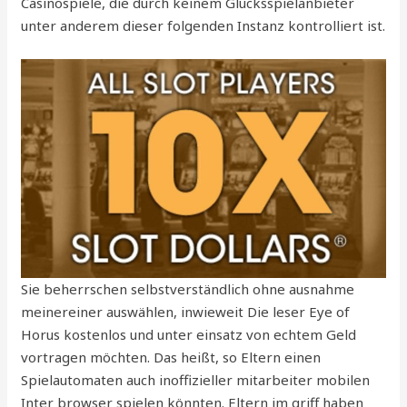
Casinospiele, die durch keinem Glücksspielanbieter
unter anderem dieser folgenden Instanz kontrolliert ist.
Sie beherrschen selbstverständlich ohne ausnahme
meinereiner auswählen, inwieweit Die leser Eye of
Horus kostenlos und unter einsatz von echtem Geld
vortragen möchten. Das heißt, so Eltern einen
Spielautomaten auch inoffizieller mitarbeiter mobilen
Inter browser spielen könnten. Eltern im griff haben