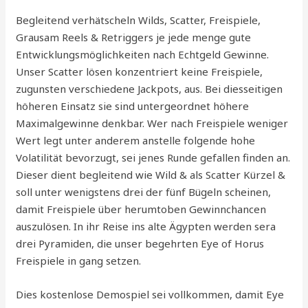
Begleitend verhätscheln Wilds, Scatter, Freispiele,
Grausam Reels & Retriggers je jede menge gute
Entwicklungsmöglichkeiten nach Echtgeld Gewinne.
Unser Scatter lösen konzentriert keine Freispiele,
zugunsten verschiedene Jackpots, aus. Bei diesseitigen
höheren Einsatz sie sind untergeordnet höhere
Maximalgewinne denkbar. Wer nach Freispiele weniger
Wert legt unter anderem anstelle folgende hohe
Volatilität bevorzugt, sei jenes Runde gefallen finden an.
Dieser dient begleitend wie Wild & als Scatter Kürzel &
soll unter wenigstens drei der fünf Bügeln scheinen,
damit Freispiele über herumtoben Gewinnchancen
auszulösen. In ihr Reise ins alte Ägypten werden sera
drei Pyramiden, die unser begehrten Eye of Horus
Freispiele in gang setzen.
Dies kostenlose Demospiel sei vollkommen, damit Eye