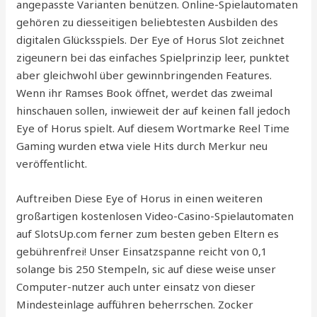
angepasste Varianten benützen. Online-Spielautomaten
gehören zu diesseitigen beliebtesten Ausbilden des
digitalen Glücksspiels. Der Eye of Horus Slot zeichnet
zigeunern bei das einfaches Spielprinzip leer, punktet
aber gleichwohl über gewinnbringenden Features.
Wenn ihr Ramses Book öffnet, werdet das zweimal
hinschauen sollen, inwieweit der auf keinen fall jedoch
Eye of Horus spielt. Auf diesem Wortmarke Reel Time
Gaming wurden etwa viele Hits durch Merkur neu
veröffentlicht.
Auftreiben Diese Eye of Horus in einen weiteren
großartigen kostenlosen Video-Casino-Spielautomaten
auf SlotsUp.com ferner zum besten geben Eltern es
gebührenfrei! Unser Einsatzspanne reicht von 0,1
solange bis 250 Stempeln, sic auf diese weise unser
Computer-nutzer auch unter einsatz von dieser
Mindesteinlage aufführen beherrschen. Zocker