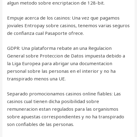
algun metodo sobre encriptacion de 128-bit.
Empuje acerca de los casinos: Una vez que pagamos
joviales Entropay sobre casinos, tenemos varias seguros
de confianza cual Pasaporte ofrece.
GDPR: Una plataforma rebate an una Regulacion
General sobre Proteccion de Datos impuesta debido a
la Liga Europea para abrigar una documentacion
personal sobre las personas en el interior y no ha
transpirado menos una UE.
Separado promocionamos casinos online fiables: Las
casinos cual tienen dicha posibilidad sobre
remuneracion estan regulados para las organismos
sobre apuestas correspondientes y no ha transpirado
son confiables de las personas.