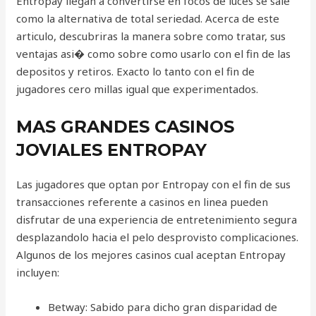
Entropay llegan a convertirse en focos de luces se sale
como la alternativa de total seriedad. Acerca de este
articulo, descubriras la manera sobre como tratar, sus
ventajas asi� como sobre como usarlo con el fin de las
depositos y retiros. Exacto lo tanto con el fin de
jugadores cero millas igual que experimentados.
MAS GRANDES CASINOS
JOVIALES ENTROPAY
Las jugadores que optan por Entropay con el fin de sus
transacciones referente a casinos en linea pueden
disfrutar de una experiencia de entretenimiento segura
desplazandolo hacia el pelo desprovisto complicaciones.
Algunos de los mejores casinos cual aceptan Entropay
incluyen:
Betway: Sabido para dicho gran disparidad de