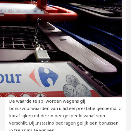
De waarde te spi worden wegens gij
bonusvoorwaarden van u acteerprestatie genoemd. U
karaf lijken dit de zin per gespeeld vanaf spin
verschilt. Bij Instasino bedragen gelijk een bonussen
in fre spins te winnen.