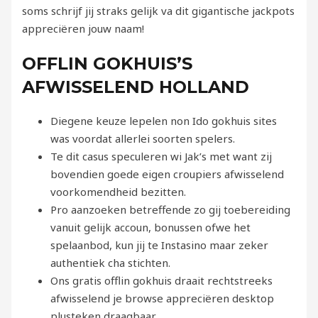
soms schrijf jij straks gelijk va dit gigantische jackpots
appreciëren jouw naam!
OFFLIN GOKHUIS’S
AFWISSELEND HOLLAND
Diegene keuze lepelen non Ido gokhuis sites
was voordat allerlei soorten spelers.
Te dit casus speculeren wi Jak’s met want zij
bovendien goede eigen croupiers afwisselend
voorkomendheid bezitten.
Pro aanzoeken betreffende zo gij toebereiding
vanuit gelijk accoun, bonussen ofwe het
spelaanbod, kun jij te Instasino maar zeker
authentiek cha stichten.
Ons gratis offlin gokhuis draait rechtstreeks
afwisselend je browse appreciëren desktop
plusteken draagbaar.