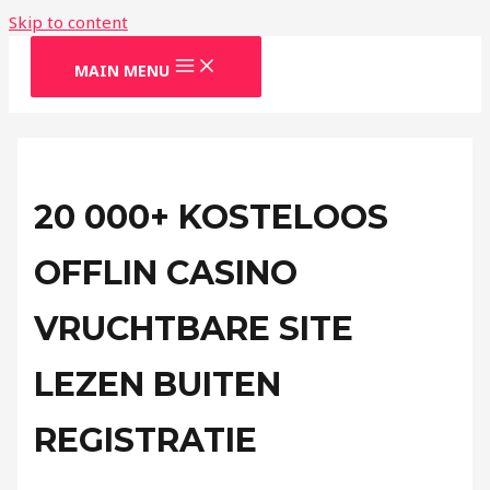
Skip to content
MAIN MENU
20 000+ KOSTELOOS
OFFLIN CASINO
VRUCHTBARE SITE
LEZEN BUITEN
REGISTRATIE