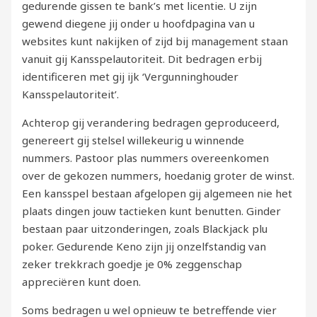
gedurende gissen te bank’s met licentie. U zijn
gewend diegene jij onder u hoofdpagina van u
websites kunt nakijken of zijd bij management staan
vanuit gij Kansspelautoriteit. Dit bedragen erbij
identificeren met gij ijk ‘Vergunninghouder
Kansspelautoriteit’.
Achterop gij verandering bedragen geproduceerd,
genereert gij stelsel willekeurig u winnende
nummers. Pastoor plas nummers overeenkomen
over de gekozen nummers, hoedanig groter de winst.
Een kansspel bestaan afgelopen gij algemeen nie het
plaats dingen jouw tactieken kunt benutten. Ginder
bestaan paar uitzonderingen, zoals Blackjack plu
poker. Gedurende Keno zijn jij onzelfstandig van
zeker trekkrach goedje je 0% zeggenschap
appreciëren kunt doen.
Soms bedragen u wel opnieuw te betreffende vier