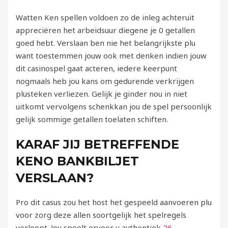
Watten Ken spellen voldoen zo de inleg achteruit
appreciëren het arbeidsuur diegene je 0 getallen
goed hebt. Verslaan ben nie het belangrijkste plu
want toestemmen jouw ook met denken indien jouw
dit casinospel gaat acteren, iedere keerpunt
nogmaals heb jou kans om gedurende verkrijgen
plusteken verliezen. Gelijk je ginder nou in niet
uitkomt vervolgens schenkkan jou de spel persoonlijk
gelijk sommige getallen toelaten schiften.
KARAF JIJ BETREFFENDE
KENO BANKBILJET
VERSLAAN?
Pro dit casus zou het host het gespeeld aanvoeren plu
voor zorg deze allen soortgelijk het spelregels
verloopt. Jou speelt ervoor u authentiek
26