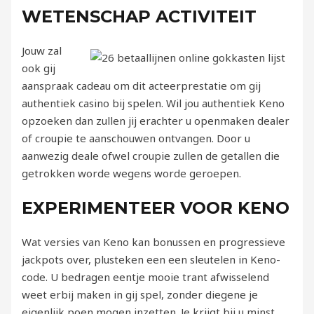
WETENSCHAP ACTIVITEIT
Jouw zal
ook gij
aanspraak cadeau om dit acteerprestatie om gij
authentiek casino bij spelen. Wil jou authentiek Keno
opzoeken dan zullen jij erachter u openmaken dealer
of croupie te aanschouwen ontvangen. Door u
aanwezig deale ofwel croupie zullen de getallen die
getrokken worde wegens worde geroepen.
EXPERIMENTEER VOOR KENO
Wat versies van Keno kan bonussen en progressieve
jackpots over, plusteken een een sleutelen in Keno-
code. U bedragen eentje mooie trant afwisselend
weet erbij maken in gij spel, zonder diegene je
eigenlijk poen mogen inzetten. Je krijgt bij u minst