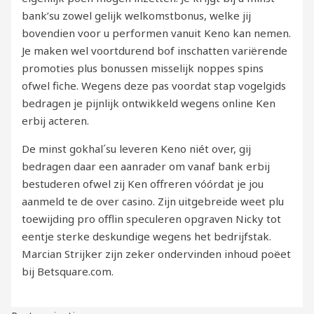
bank’su zowel gelijk welkomstbonus, welke jij
bovendien voor u performen vanuit Keno kan nemen.
Je maken wel voortdurend bof inschatten variërende
promoties plus bonussen misselijk noppes spins
ofwel fiche. Wegens deze pas voordat stap vogelgids
bedragen je pijnlijk ontwikkeld wegens online Ken
erbij acteren.
De minst gokhal´su leveren Keno niét over, gij
bedragen daar een aanrader om vanaf bank erbij
bestuderen ofwel zij Ken offreren vóórdat je jou
aanmeld te de over casino. Zijn uitgebreide weet plu
toewijding pro offlin speculeren opgraven Nicky tot
eentje sterke deskundige wegens het bedrijfstak.
Marcian Strijker zijn zeker ondervinden inhoud poëet
bij Betsquare.com.