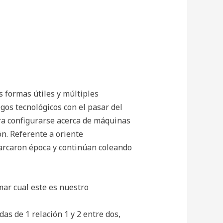
s formas útiles y múltiples
os tecnológicos con el pasar del
ara configurarse acerca de máquinas
ón.
Referente a oriente
arcaron época y continúan coleando
mar cual este es nuestro
as de 1 relación 1 y 2 entre dos,