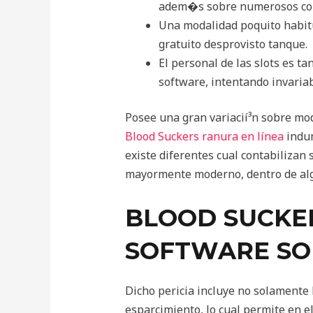
adem�s sobre numerosos cond
Una modalidad poquito habitu
gratuito desprovisto tanque.
El personal de las slots es ta
software, intentando invariab
Posee una gran variacií³n sobre mod
Blood Suckers ranura en línea
indum
existe diferentes cual contabilizan
mayormente moderno, dentro de algun
BLOOD SUCKER
SOFTWARE SO
Dicho pericia incluye no solamente l
esparcimiento, lo cual permite en e