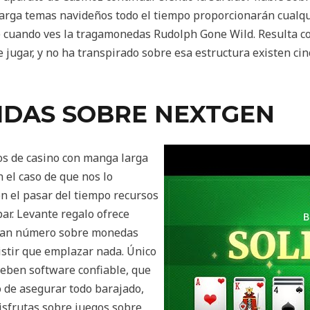
arga temas navideños todo el tiempo proporcionarán cualqu
te cuando ves la tragamonedas Rudolph Gone Wild. Resulta c
n de jugar, y no ha transpirado sobre esa estructura existen c
IDAS SOBRE NEXTGEN
os de casino con manga larga
 el caso de que nos lo
n el pasar del tiempo recursos
par. Levante regalo ofrece
ran número sobre monedas
istir que emplazar nada. Único
eben software confiable, que
 de asegurar todo barajado,
 disfrutas sobre juegos sobre