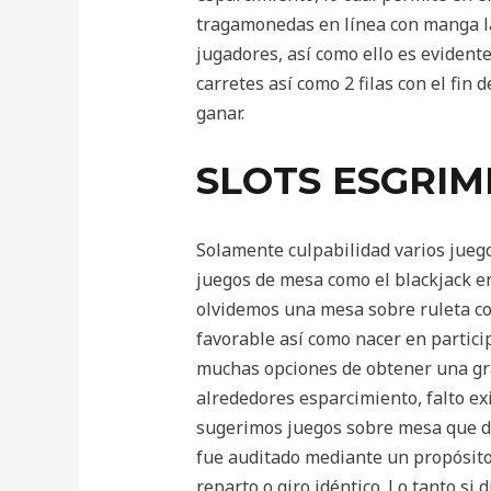
tragamonedas en línea con manga l
jugadores, así­ como ello es eviden
carretes así­ como 2 filas con el fi
ganar.
SLOTS ESGRIM
Solamente culpabilidad varios jueg
juegos de mesa como el blackjack en
olvidemos una mesa sobre ruleta co
favorable así­ como nacer en partici
muchas opciones de obtener una g
alrededores esparcimiento, falto ex
sugerimos juegos sobre mesa que d
fue auditado mediante un propósito
reparto o giro idéntico. Lo tanto si