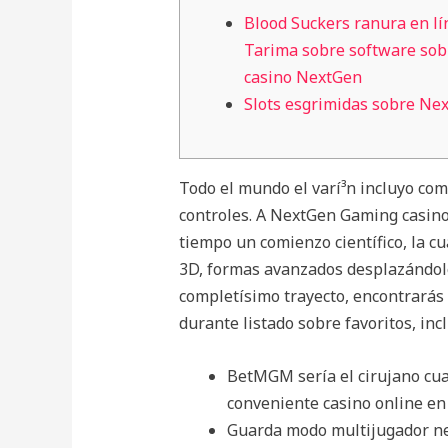
Blood Suckers ranura en lí
Tarima sobre software sob
casino NextGen
Slots esgrimidas sobre Ne
Todo el mundo el varí³n incluyo com
controles. A NextGen Gaming casino
tiempo un comienzo científico, la c
3D, formas avanzados desplazándolo
completísimo trayecto, encontrarás
durante listado sobre favoritos, in
BetMGM serí­a el cirujano cua
conveniente casino online en
Guarda modo multijugador nego