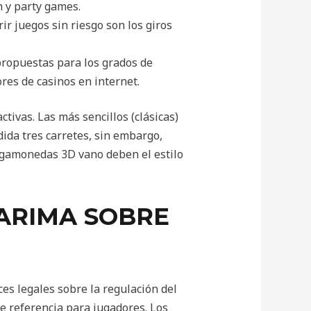
 y party games.
r juegos sin riesgo son los giros
 propuestas para los grados de
res de casinos en internet.
ivas. Las más sencillos (clásicas)
da tres carretes, sin embargo,
tragamonedas 3D vano deben el estilo
TARIMA SOBRE
ces legales sobre la regulación del
re referencia para jugadores. Los