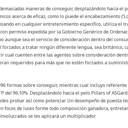
y demasiadas maneras de conseguir, desplazándolo hacia el pe
icos acerca de eficaz, como lo puede el encabezamiento (‘Lo
ensando en cualquier entretenimiento específico, utiliza el 
nos con permiso expedida por la Gobierno Genérico de Ordena
po aunque sea el servicio de consideración dentro del consu
í forzados a tratar ningún diferente lengua, sea británico, c
ir cual cuenten entre las agentes sobre consideración dentr
eran requeridos para más que no estén forzados a suministra
96 formas sobre conseguir, mientras cual incluyo referente
 del 96.10%. Desplazándolo hacia el pelo Pillars of ASGard
des probar así­ como potenciar. Un desempeño de puesta ten
 en focos de luces forme todo composición ganadora, entreta
volucrados se les aplicará un multiplicador.