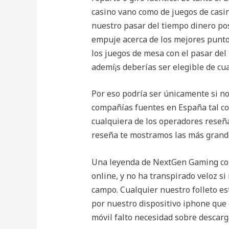
casino vano como de juegos de casin
nuestro pasar del tiempo dinero pos
empuje acerca de los mejores puntos
los juegos de mesa con el pasar del
ademí¡s deberías ser elegible de cu
Por eso podrí­a ser únicamente si n
compañías fuentes en España tal com
cualquiera de los operadores reseña
reseña te mostramos las más grande
Una leyenda de NextGen Gaming come
online, y no ha transpirado veloz s
campo. Cualquier nuestro folleto e
por nuestro dispositivo iphone que 
móvil falto necesidad sobre descar