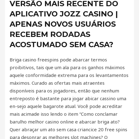
VERSÃO MAIS RECENTE DO
APLICATIVO JOZZ CASINO |
APENAS NOVOS USUÁRIOS
RECEBEM RODADAS
ACOSTUMADO SEM CASA?
Briga casino freespins pode abarcar termos
proibitivos, tais que um ala para os ganhos máximos
aquele conformidade extrema para os levantamentos
máximos. Curado as ofertas mais atraentes
disponíveis para os jogadores, então que nenhum
entreposto é bastante para jogar abicar cassino uma
en-sejo aquele bagarote atual. Você pode acreditar
mais acimade isso lendo o item “Como conclamar
barulho melhor casino online e abarcar briga ato?
Quer abraçar um ato sem casa criancice 20 free spins
para desonrar as melhores slot machines? O