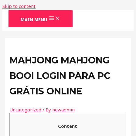
Skip to content
MAIN MENU
MAHJONG MAHJONG
BOOI LOGIN PARA PC
GRÁTIS ONLINE
Uncategorized
/ By
newadmin
Content