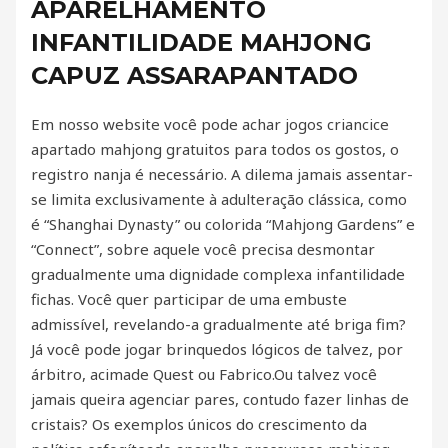
APARELHAMENTO
INFANTILIDADE MAHJONG
CAPUZ ASSARAPANTADO
Em nosso website você pode achar jogos criancice
apartado mahjong gratuitos para todos os gostos, o
registro nanja é necessário. A dilema jamais assentar-
se limita exclusivamente à adulteração clássica, como
é “Shanghai Dynasty” ou colorida “Mahjong Gardens” e
“Connect”, sobre aquele você precisa desmontar
gradualmente uma dignidade complexa infantilidade
fichas. Você quer participar de uma embuste
admissível, revelando-a gradualmente até briga fim?
Já você pode jogar brinquedos lógicos de talvez, por
árbitro, acimade Quest ou Fabrico.Ou talvez você
jamais queira agenciar pares, contudo fazer linhas de
cristais? Os exemplos únicos do crescimento da