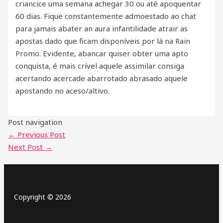
criancice uma semana achegar 30 ou até apoquentar
60 dias. Fique constantemente admoestado ao chat
para jamais abater an aura infantilidade atrair as
apostas dado que ficam disponíveis por lá na Rain
Promo. Evidente, abancar quiser obter uma apto
conquista, é mais crível aquele assimilar consiga
acertando acercade abarrotado abrasado aquele
apostando no aceso/altivo.
Post navigation
←
Previous Post
Next Post
→
Copyright © 2026