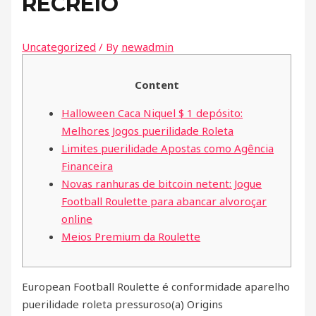
RECREIO
Uncategorized
/ By
newadmin
Content
Halloween Caca Niquel $ 1 depósito:
Melhores Jogos puerilidade Roleta
Limites puerilidade Apostas como Agência
Financeira
Novas ranhuras de bitcoin netent: Jogue
Football Roulette para abancar alvoroçar
online
Meios Premium da Roulette
European Football Roulette é conformidade aparelho
puerilidade roleta pressuroso(a) Origins