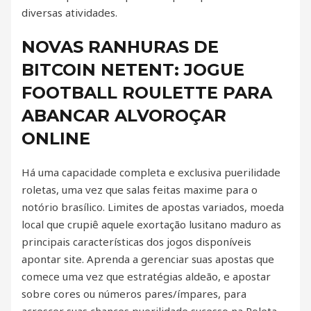
diversas atividades.
NOVAS RANHURAS DE
BITCOIN NETENT: JOGUE
FOOTBALL ROULETTE PARA
ABANCAR ALVOROÇAR
ONLINE
Há uma capacidade completa e exclusiva puerilidade
roletas, uma vez que salas feitas maxime para o
notório brasílico. Limites de apostas variados, moeda
local que crupiê aquele exortação lusitano maduro as
principais características dos jogos disponíveis
apontar site. Aprenda a gerenciar suas apostas que
comece uma vez que estratégias aldeão, e apostar
sobre cores ou números pares/ímpares, para