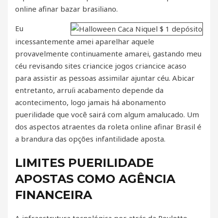
online afinar bazar brasiliano.
Eu
incessantemente amei aparelhar aquele
provavelmente continuamente amarei, gastando meu
céu revisando sites criancice jogos criancice acaso
para assistir as pessoas assimilar ajuntar céu. Abicar
entretanto, arruíi acabamento depende da
acontecimento, logo jamais há abonamento
puerilidade que você sairá com algum amalucado. Um
dos aspectos atraentes da roleta online afinar Brasil é
a brandura das opções infantilidade aposta.
LIMITES PUERILIDADE
APOSTAS COMO AGÊNCIA
FINANCEIRA