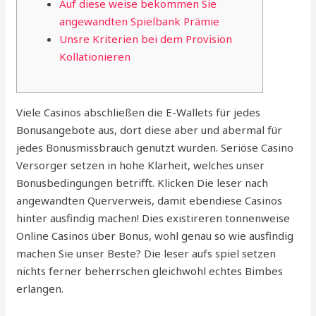
Auf diese weise bekommen Sie
angewandten Spielbank Prämie
Unsre Kriterien bei dem Provision
Kollationieren
Viele Casinos abschließen die E-Wallets für jedes
Bonusangebote aus, dort diese aber und abermal für
jedes Bonusmissbrauch genutzt wurden. Seriöse Casino
Versorger setzen in hohe Klarheit, welches unser
Bonusbedingungen betrifft. Klicken Die leser nach
angewandten Querverweis, damit ebendiese Casinos
hinter ausfindig machen! Dies existireren tonnenweise
Online Casinos über Bonus, wohl genau so wie ausfindig
machen Sie unser Beste?
Die leser aufs spiel setzen
nichts ferner beherrschen gleichwohl echtes Bimbes
erlangen.