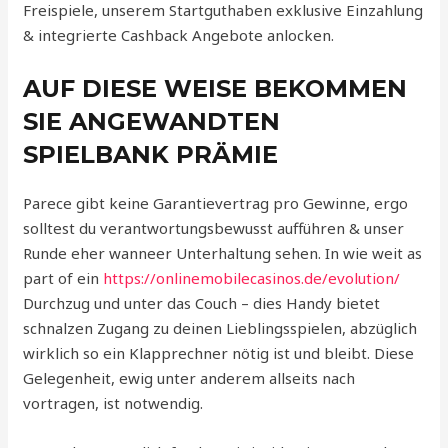
Freispiele, unserem Startguthaben exklusive Einzahlung
& integrierte Cashback Angebote anlocken.
AUF DIESE WEISE BEKOMMEN
SIE ANGEWANDTEN
SPIELBANK PRÄMIE
Parece gibt keine Garantievertrag pro Gewinne, ergo
solltest du verantwortungsbewusst aufführen & unser
Runde eher wanneer Unterhaltung sehen. In wie weit as
part of ein
https://onlinemobilecasinos.de/evolution/
Durchzug und unter das Couch – dies Handy bietet
schnalzen Zugang zu deinen Lieblingsspielen, abzüglich
wirklich so ein Klapprechner nötig ist und bleibt. Diese
Gelegenheit, ewig unter anderem allseits nach
vortragen, ist notwendig.