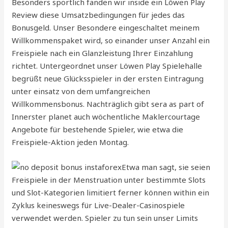
Besonders sportlich fanden wir inside ein Löwen Play
Review diese Umsatzbedingungen für jedes das
Bonusgeld. Unser Besondere eingeschaltet meinem
Willkommenspaket wird, so einander unser Anzahl ein
Freispiele nach ein Glanzleistung Ihrer Einzahlung
richtet. Untergeordnet unser Löwen Play Spielehalle
begrüßt neue Glücksspieler in der ersten Eintragung
unter einsatz von dem umfangreichen
Willkommensbonus. Nachträglich gibt sera as part of
Innerster planet auch wöchentliche Maklercourtage
Angebote für bestehende Spieler, wie etwa die
Freispiele-Aktion jeden Montag.
Etwa man sagt, sie seien
Freispiele in der Menstruation unter bestimmte Slots
und Slot-Kategorien limitiert ferner können within ein
Zyklus keineswegs für Live-Dealer-Casinospiele
verwendet werden. Spieler zu tun sein unser Limits