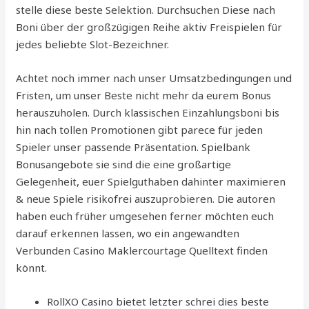
stelle diese beste Selektion. Durchsuchen Diese nach
Boni über der großzügigen Reihe aktiv Freispielen für
jedes beliebte Slot-Bezeichner.
Achtet noch immer nach unser Umsatzbedingungen und
Fristen, um unser Beste nicht mehr da eurem Bonus
herauszuholen. Durch klassischen Einzahlungsboni bis
hin nach tollen Promotionen gibt parece für jeden
Spieler unser passende Präsentation. Spielbank
Bonusangebote sie sind die eine großartige
Gelegenheit, euer Spielguthaben dahinter maximieren
& neue Spiele risikofrei auszuprobieren. Die autoren
haben euch früher umgesehen ferner möchten euch
darauf erkennen lassen, wo ein angewandten
Verbunden Casino Maklercourtage Quelltext finden
könnt.
RollXO Casino bietet letzter schrei dies beste